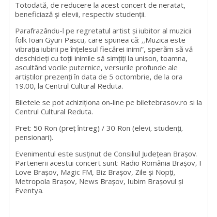
Totodată, de reducere la acest concert de neratat,
beneficiază și elevii, respectiv studenții.
Parafrazându-l pe regretatul artist și iubitor al muzicii
folk Ioan Gyuri Pascu, care spunea că: ,,Muzica este
vibrația iubirii pe înțelesul fiecărei inimi’’, sperăm să vă
deschideți cu toții inimile să simțiți la unison, toamna,
ascultând vocile puternice, versurile profunde ale
artiștilor prezenți în data de 5 octombrie, de la ora
19.00, la Centrul Cultural Reduta.
Biletele se pot achiziționa on-line pe biletebrasov.ro si la
Centrul Cultural Reduta.
Pret: 50 Ron (preț întreg) / 30 Ron (elevi, studenți,
pensionari).
Evenimentul este susținut de Consiliul Județean Brașov.
Partenerii acestui concert sunt: Radio România Brașov, I
Love Brașov, Magic FM, Biz Brașov, Zile și Nopți,
Metropola Brașov, News Brașov, Iubim Brașovul și
Eventya.