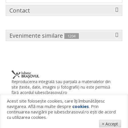
Contact
Evenimente similare
1204
Reproducerea integrală sau parţială a materialelor din
site (texte, date, imagini şi fotografii) nu este permisă
fără acordul iubescbrasovul.ro
Acest site foloseşte cookies, care îţi îmbunătăţesc
Termeni şi condiţii
Contact
Despre proiect
FAQ
navigarea. Află mai multe despre
cookies
. Prin
Cookies
Publicitate
continuarea navigării pe iubescbrasovul.ro eşti de acord
© 2026 iubescbrasovul.ro
cu utilizarea cookies.
× Accept