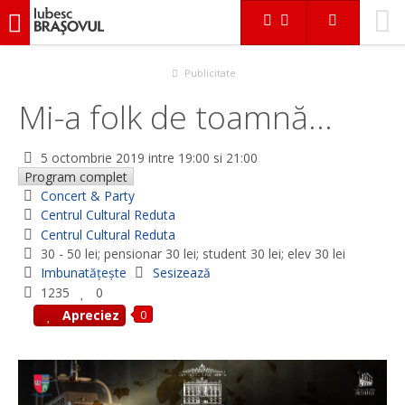
iubescbraşovul.ro
Evenimente
Concert & Party
Mi-a folk de toamnă...
Publicitate
Mi-a folk de toamnă...
5 octombrie 2019
intre 19:00 si 21:00
Program complet
Concert & Party
Centrul Cultural Reduta
Centrul Cultural Reduta
30 - 50 lei; pensionar 30 lei; student 30 lei; elev 30 lei
Imbunatățește
Sesizează
1235
0
0
Apreciez