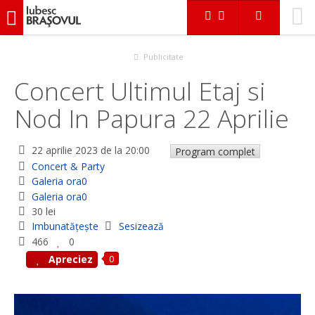
iubescbraşovul.ro
Evenimente
Concert & Party
Concert Ultimul Etaj si Nod In Papura 22 Aprilie
Publicitate
Concert Ultimul Etaj si
Nod In Papura 22 Aprilie
22 aprilie 2023
de la 20:00
Program complet
Concert & Party
Galeria ora0
Galeria ora0
30 lei
Imbunatățește
Sesizează
466
0
0
Apreciez