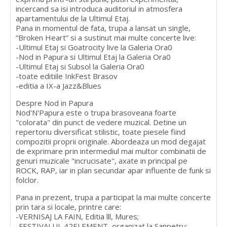
incercand sa isi introduca auditoriul in atmosfera
apartamentului de la Ultimul Etaj.
Pana in momentul de fata, trupa a lansat un single,
“Broken Heart” si a sustinut mai multe concerte live:
-Ultimul Etaj si Goatrocity live la Galeria Ora0
-Nod in Papura si Ultimul Etaj la Galeria Ora0
-Ultimul Etaj si Subsol la Galeria Ora0
-toate editiile InkFest Brasov
-editia a IX-a Jazz&Blues
Despre Nod in Papura
Nod'N'Papura este o trupa brasoveana foarte
"colorata" din punct de vedere muzical. Detine un
repertoriu diversificat stilistic, toate piesele fiind
compozitii proprii originale. Abordeaza un mod degajat
de exprimare prin intermediul mai multor combinatii de
genuri muzicale "incrucisate", axate in principal pe
ROCK, RAP, iar in plan secundar apar influente de funk si
folclor.
Pana in prezent, trupa a participat la mai multe concerte
prin tara si locale, printre care:
-VERNISAJ LA FAIN, Editia lll, Mures;
-FESTIVALUL 42ELEMENT, organizat la Sanpetru;