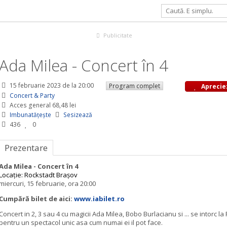
t în 4
Publicitate
Ada Milea - Concert în 4
15 februarie 2023
de la 20:00
Program complet
Aprecie
Concert & Party
Acces general 68,48 lei
Imbunatățește
Sesizează
436
0
Prezentare
Ada Milea - Concert în 4
Locație: Rockstadt Brașov
miercuri, 15 februarie, ora 20:00
Cumpără bilet de aici:
www.iabilet.ro
Concert in 2, 3 sau 4 cu magicii Ada Milea, Bobo Burlacianu si ... se intorc l
pentru un spectacol unic asa cum numai ei il pot face.