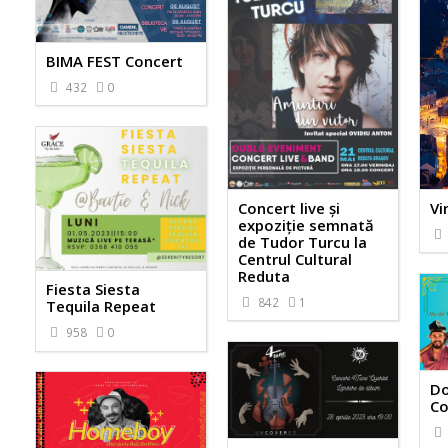
BIMA FEST Concert
432
0
Concert live și
Vi
expoziție semnată
de Tudor Turcu la
Centrul Cultural
Reduta
Fiesta Siesta
842
1
Tequila Repeat
958
0
Do
Co