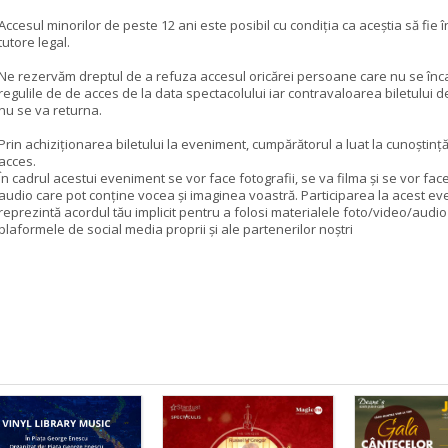
Accesul minorilor de peste 12 ani este posibil cu condiția ca aceștia să fie î
tutore legal.
Ne rezervăm dreptul de a refuza accesul oricărei persoane care nu se înc
regulile de de acces de la data spectacolului iar contravaloarea biletului d
nu se va returna.
Prin achiziționarea biletului la eveniment, cumpărătorul a luat la cunoștință
acces.
În cadrul acestui eveniment se vor face fotografii, se va filma și se vor face
audio care pot conține vocea și imaginea voastră. Participarea la acest e
reprezintă acordul tău implicit pentru a folosi materialele foto/video/audi
plaformele de social media proprii și ale partenerilor noștri