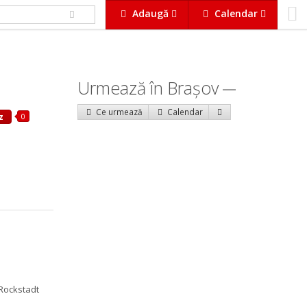
Adaugă
Calendar
Urmează în Braşov
Ce urmează
Calendar
0
z
a Rockstadt