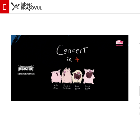
iubescbraşovul.ro
Evenimente
Concert & Party
Ada Milea - Concer