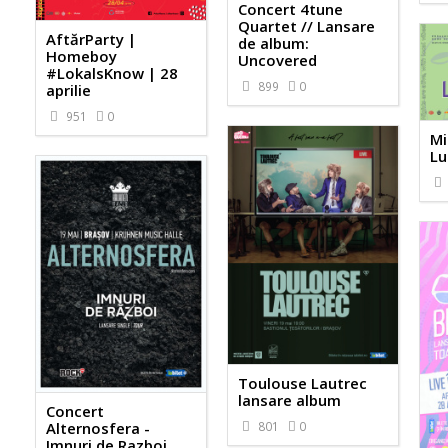
Concert 4tune
Quartet // Lansare
AftărParty |
de album:
Homeboy
Uncovered
#LokalsKnow | 28
899
0
aprilie
951
0
Mi
Lu
Toulouse Lautrec
lansare album
Concert
801
0
Alternosfera -
Imnuri de Razboi