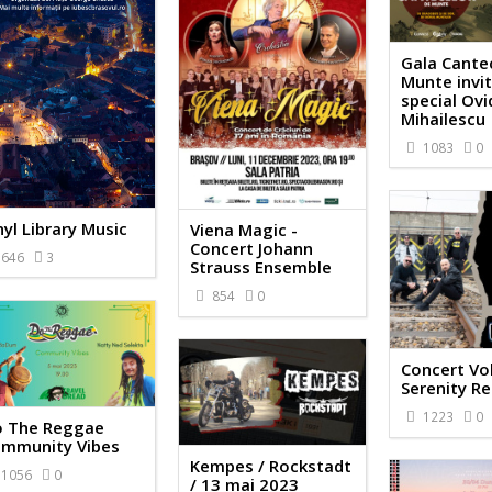
Gala Cante
Munte invi
special Ovi
Mihailescu
1083
0
nyl Library Music
Viena Magic -
Concert Johann
646
3
Strauss Ensemble
854
0
Concert Vol
Serenity R
1223
0
 The Reggae
mmunity Vibes
Kempes / Rockstadt
1056
0
/ 13 mai 2023