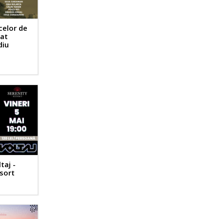
celor de
tat
diu
taj -
esort