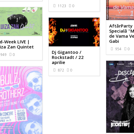
1123
0
AftărParty 
Specială "M
de Vama Ve
Gabi
d-Week LIVE |
iza Zan Quintet
954
0
Dj Gigantoo /
949
0
Rockstadt / 22
aprilie
872
0