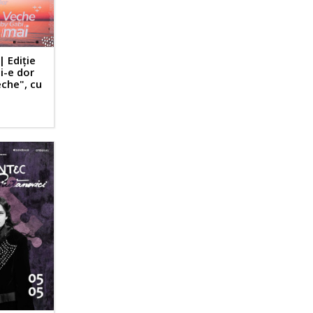
| Ediție
i-e dor
che", cu