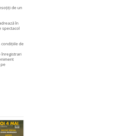
nsoțiți de un
adrează în
e spectacol
 condițiile de
 înregistrari
veniment
o pe