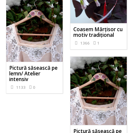
Coasem Mărțisor cu
motiv tradițional
1366
1
Pictură săsească pe
lemn/ Atelier
intensiv
1133
0
Pictură săsească pe