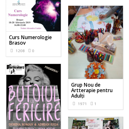
Curs Numerologie
Brasov
1208
0
Grup Nou de
Artterapie pentru
Adulți
1971
1