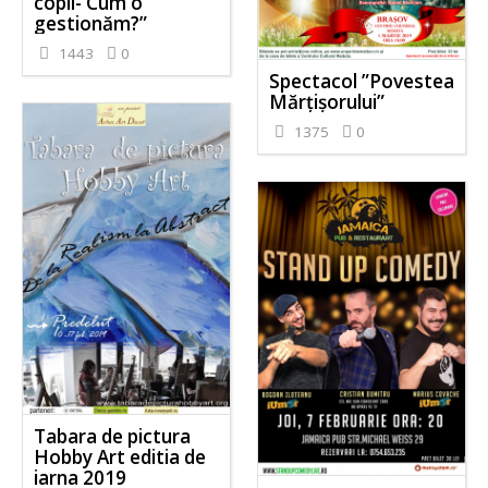
copii- Cum o
gestionăm?”
1443
0
Spectacol ”Povestea
Mărțișorului”
1375
0
Tabara de pictura
Hobby Art editia de
iarna 2019