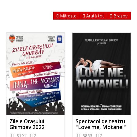
Mărește
Arată tot
Brașov
Zilele Orașului
Spectacol de teatru
Ghimbav 2022
"Love me, Motanel"
8191
2
3853
2