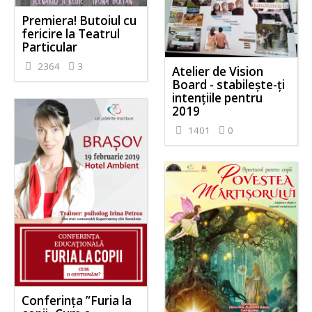
Premiera! Butoiul cu
fericire la Teatrul
Particular
2364
3
Atelier de Vision
Board - stabileşte-ţi
intenţiile pentru
2019
1401
0
Conferința ”Furia la