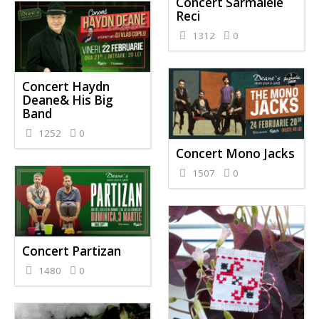
Concert Sarmalele
Reci
1312
0
Concert Haydn
Deane& His Big
Band
1252
0
Concert Mono Jacks
1507
0
Concert Partizan
1480
0