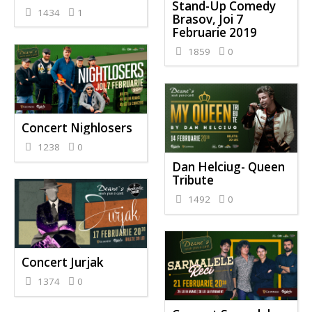
Stand-Up Comedy
1434
1
Brasov, Joi 7
Februarie 2019
1859
0
Concert Nighlosers
1238
0
Dan Helciug- Queen
Tribute
1492
0
Concert Jurjak
1374
0