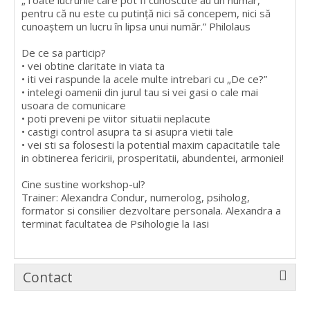
„Toate lucrurile care pot fi cunoscute au un număr,
pentru că nu este cu putinţă nici să concepem, nici să
cunoaştem un lucru în lipsa unui număr.” Philolaus
De ce sa particip?
• vei obtine claritate in viata ta
• iti vei raspunde la acele multe intrebari cu „De ce?”
• intelegi oamenii din jurul tau si vei gasi o cale mai
usoara de comunicare
• poti preveni pe viitor situatii neplacute
• castigi control asupra ta si asupra vietii tale
• vei sti sa folosesti la potential maxim capacitatile tale
in obtinerea fericirii, prosperitatii, abundentei, armoniei!
Cine sustine workshop-ul?
Trainer: Alexandra Condur, numerolog, psiholog,
formator si consilier dezvoltare personala. Alexandra a
terminat facultatea de Psihologie la Iasi
Contact