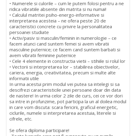
• Numerele si culorile – cum le putem folosi pentru a ne
ridica vibratiile absente din matrita si nu numai!
• Calculul matritei psiho-energo-informative si
interpretarea acesteia – ne ofera peste 20 de
caracteristici concrete cu privire la personalitatea
persoanei studiate
• Activ/pasiv si masculin/feminin in numerologie – ce
facem atunci cand suntem femei si avem vibratii
masculine puternice; ce facem cand suntem barbati si
avem vibratii feminine puternice
• Cele 4 elemente in constructia vietii – stihiile si rolul lor
• Vectorii si interpretarea lor – stabilirea obiectivelor,
cariera, energia, creativitatea, precum si multe alte
informatii utile
In urma acestui prim modul vei putea sa intelegi si sa
descifrezi caracteristicile unei persoane doar din data
de nastere! In urma celor 2 zile de curs, cei ce vor dori
sa intre in profunzime, pot participa la un al doilea modul
in care vom discuta: scara fericirii, graficul energetic,
ciclurile, numele si interpretarea acestuia, literele si
cifrele, etc.
Se ofera diploma participare!