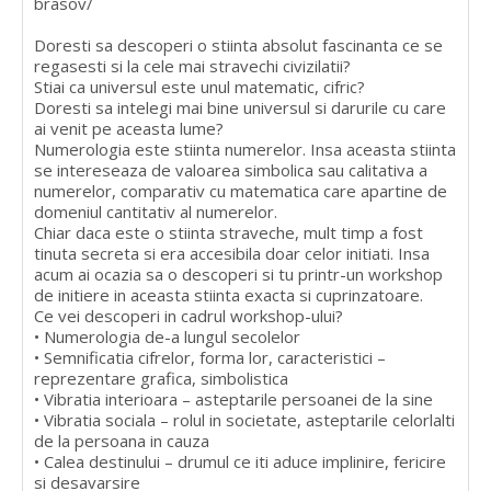
brasov/
Doresti sa descoperi o stiinta absolut fascinanta ce se
regasesti si la cele mai stravechi civizilatii?
Stiai ca universul este unul matematic, cifric?
Doresti sa intelegi mai bine universul si darurile cu care
ai venit pe aceasta lume?
Numerologia este stiinta numerelor. Insa aceasta stiinta
se intereseaza de valoarea simbolica sau calitativa a
numerelor, comparativ cu matematica care apartine de
domeniul cantitativ al numerelor.
Chiar daca este o stiinta straveche, mult timp a fost
tinuta secreta si era accesibila doar celor initiati. Insa
acum ai ocazia sa o descoperi si tu printr-un workshop
de initiere in aceasta stiinta exacta si cuprinzatoare.
Ce vei descoperi in cadrul workshop-ului?
• Numerologia de-a lungul secolelor
• Semnificatia cifrelor, forma lor, caracteristici –
reprezentare grafica, simbolistica
• Vibratia interioara – asteptarile persoanei de la sine
• Vibratia sociala – rolul in societate, asteptarile celorlalti
de la persoana in cauza
• Calea destinului – drumul ce iti aduce implinire, fericire
si desavarsire