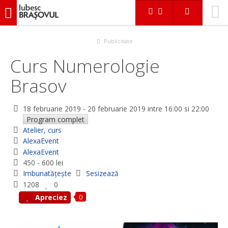
iubescbraşovul.ro
Evenimente
Atelier, curs
Curs Numerologie Brasov
Publicitate
Curs Numerologie
Brasov
18 februarie 2019
-
20 februarie 2019
intre 16:00 si 22:00
Program complet
Atelier, curs
AlexaEvent
AlexaEvent
450 - 600 lei
Imbunatățește
Sesizează
1208
0
0
Apreciez