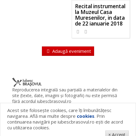
Recital instrumental
la Muzeul Casa
Muresenilor, in data
de 22 ianuarie 2018
Adaugă eveniment
Reproducerea integrală sau parţială a materialelor din
site (texte, date, imagini şi fotografii) nu este permisă
fără acordul iubescbrasovul.ro
Acest site foloseşte cookies, care îţi îmbunătăţesc
Termeni şi condiţii
Contact
Despre proiect
FAQ
navigarea. Află mai multe despre
cookies
. Prin
Cookies
Publicitate
continuarea navigării pe iubescbrasovul.ro eşti de acord
© 2026 iubescbrasovul.ro
cu utilizarea cookies.
× Accept