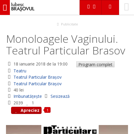
iubescbraşovul.ro
Evenimente
Teatru
Monoloagele Vaginului. Teatrul Particular Brasov
Publicitate
Monoloagele Vaginului.
Teatrul Particular Brasov
18 ianuarie 2018
de la 19:00
Program complet
Teatru
Teatrul Particular Braşov
Teatrul Particular Braşov
40 lei
Imbunatățește
Sesizează
2039
1
1
Apreciez