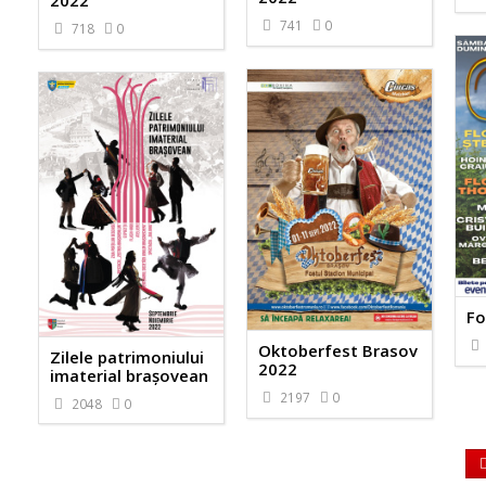
2022
741
0
718
0
Fo
Oktoberfest Brasov
Zilele patrimoniului
2022
imaterial brașovean
2197
0
2048
0