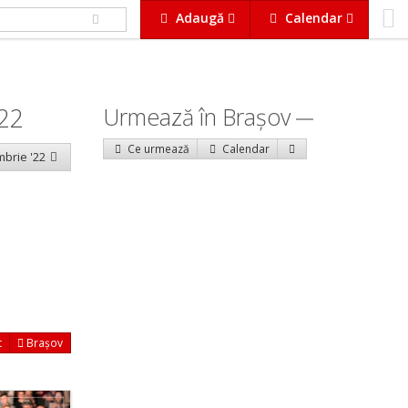
Adaugă
Calendar
022
Urmează în Braşov
Ce urmează
Calendar
mbrie '22
t
Brașov