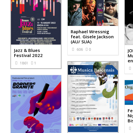
Raphael Wressnig
feat. Gisele Jackson
(AU/ SUA)
606
0
Jazz & Blues
JO
Festival 2022
Mu
en
1861
1
Fe
Ni
Bi