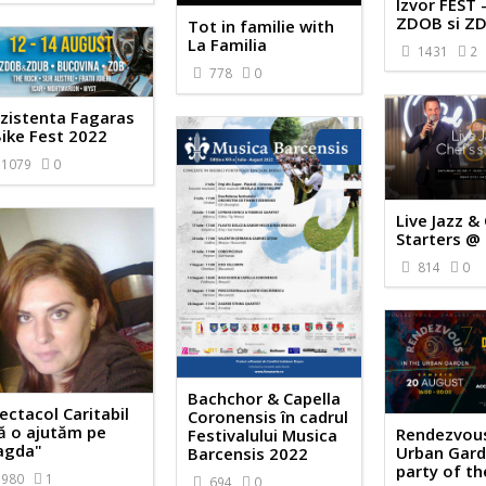
Izvor FEST 
ZDOB si Z
Tot in familie with
La Familia
1431
2
778
0
zistenta Fagaras
Bike Fest 2022
1079
0
Live Jazz &
Starters @
814
0
Bachchor & Capella
ectacol Caritabil
Coronensis în cadrul
ă o ajutăm pe
Rendezvous
Festivalului Musica
agda"
Urban Gard
Barcensis 2022
party of th
980
1
694
0