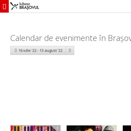
iubescbraşovul.ro
Calendar evenimente
Calendar de evenimente în Brașov
16 iulie '22 - 13 august '22