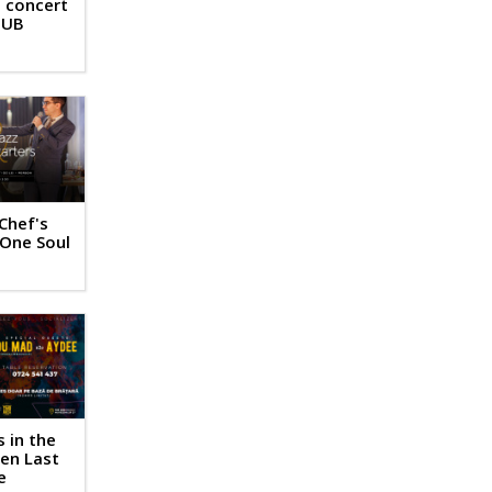
- concert
DUB
 Chef's
 One Soul
 in the
en Last
e