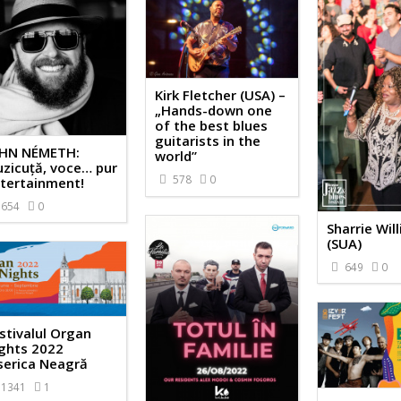
Kirk Fletcher (USA) –
„Hands-down one
of the best blues
guitarists in the
HN NÉMETH:
world”
zicuţă, voce… pur
578
0
tertainment!
654
0
Sharrie Wil
(SUA)
649
0
stivalul Organ
ghts 2022
serica Neagră
1341
1