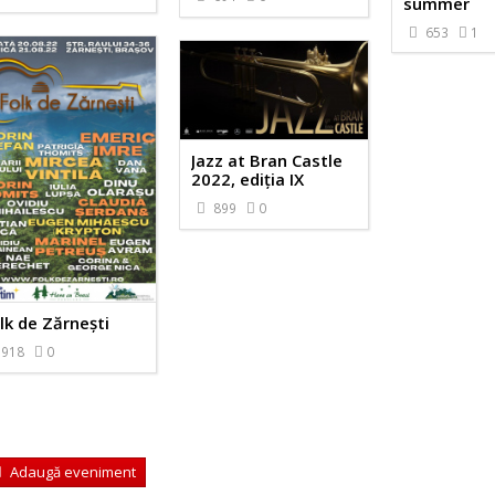
summer
653
1
Jazz at Bran Castle
2022, ediția IX
899
0
lk de Zărnești
918
0
Adaugă eveniment