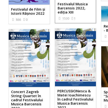
Festivalul Musica
Barcensis 2022,
Festivalul de Film şi
ediţia XIII
Istorii Râşnov 2022
1530
1
866
0
Re
- 
PERCUSSIONescu &
Concert Zagreb
Sp
Matei Ioachimescu
String Quartet în
"S
în cadrul Festivalului
cadrul Festivalului
M
Musica Barcensis
Musica Barcensis
2022