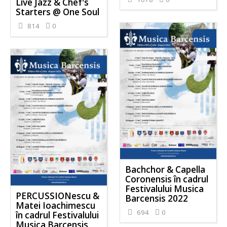
Live Jazz & Chef's
Starters @ One Soul
814
0
Bachchor & Capella
Coronensis în cadrul
Festivalului Musica
PERCUSSIONescu &
Barcensis 2022
Matei Ioachimescu
694
0
în cadrul Festivalului
Musica Barcensis