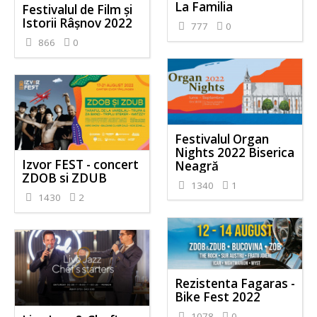
La Familia
Festivalul de Film şi
Istorii Râşnov 2022
777
0
866
0
Festivalul Organ
Nights 2022 Biserica
Izvor FEST - concert
Neagră
ZDOB si ZDUB
1340
1
1430
2
Rezistenta Fagaras -
Bike Fest 2022
1078
0