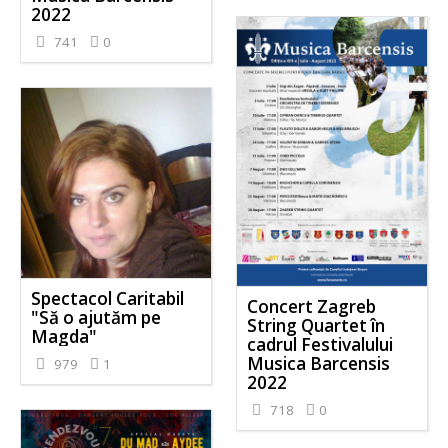
2022
741
0
Spectacol Caritabil
Concert Zagreb
"Să o ajutăm pe
String Quartet în
Magda"
cadrul Festivalului
Musica Barcensis
979
1
2022
718
0