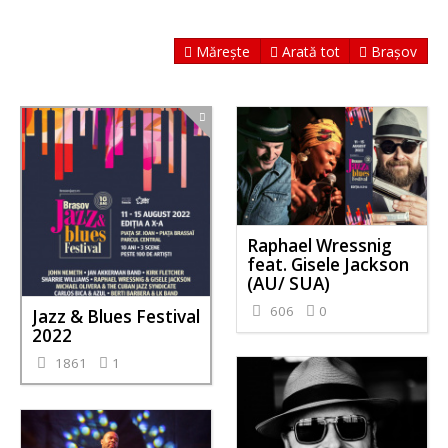
Mărește
Arată tot
Brașov
Raphael Wressnig
feat. Gisele Jackson
(AU/ SUA)
606
0
Jazz & Blues Festival
2022
1861
1