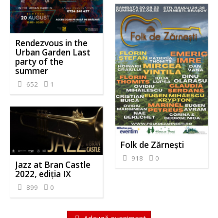
Rendezvous in the
Urban Garden Last
party of the
summer
652
1
Folk de Zărnești
918
0
Jazz at Bran Castle
2022, ediția IX
899
0
Adaugă eveniment