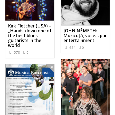
Kirk Fletcher (USA) –
JOHN NÉMETH:
„Hands-down one of
Muzicuţă, voce… pur
the best blues
entertainment!
guitarists in the
world”
654
0
578
0