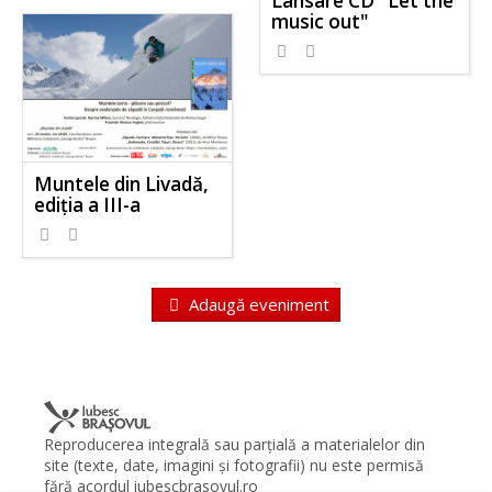
Lansare CD "Let the
music out"
Muntele din Livadă,
ediţia a III-a
Adaugă eveniment
Reproducerea integrală sau parţială a materialelor din
site (texte, date, imagini şi fotografii) nu este permisă
fără acordul iubescbrasovul.ro