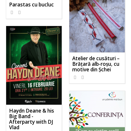
Parastas cu bucluc
Atelier de cusături –
Brățară alb-roșu, cu
motive din Șchei
Haydn Deane & his
Big Band -
Afterparty with DJ
Vlad