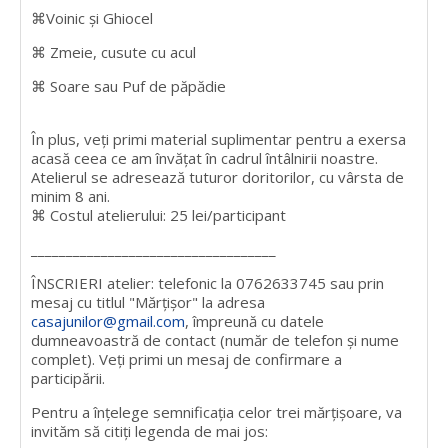
⌘Voinic și Ghiocel
⌘ Zmeie, cusute cu acul
⌘ Soare sau Puf de păpădie
În plus, veți primi material suplimentar pentru a exersa
acasă ceea ce am învățat în cadrul întâlnirii noastre.
Atelierul se adresează tuturor doritorilor, cu vârsta de
minim 8 ani.
⌘ Costul atelierului: 25 lei/participant
___________________________________
ÎNSCRIERI atelier: telefonic la 0762633745 sau prin
mesaj cu titlul "Mărțișor" la adresa
casajunilor@gmail.com
, împreună cu datele
dumneavoastră de contact (număr de telefon și nume
complet). Veți primi un mesaj de confirmare a
participării.
Pentru a înțelege semnificația celor trei mărțișoare, va
invităm să citiți legenda de mai jos: