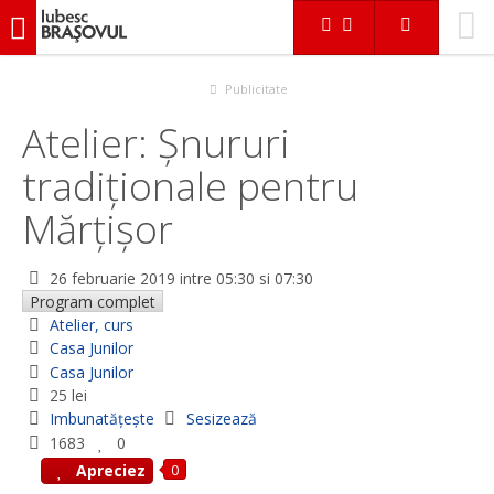
iubescbraşovul.ro
Evenimente
Atelier, curs
Atelier: Șnururi tradiționale pentru Mărțișor
Publicitate
Atelier: Șnururi
tradiționale pentru
Mărțișor
26 februarie 2019
intre 05:30 si 07:30
Program complet
Atelier, curs
Casa Junilor
Casa Junilor
25 lei
Imbunatățește
Sesizează
1683
0
0
Apreciez