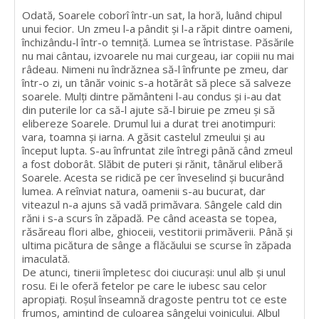
Odată, Soarele coborî într-un sat, la horă, luând chipul
unui fecior. Un zmeu l-a pândit şi l-a răpit dintre oameni,
închizându-l într-o temniţă. Lumea se întristase. Păsările
nu mai cântau, izvoarele nu mai curgeau, iar copiii nu mai
râdeau. Nimeni nu îndrăznea să-l înfrunte pe zmeu, dar
într-o zi, un tânăr voinic s-a hotărât să plece să salveze
soarele. Mulţi dintre pământeni l-au condus şi i-au dat
din puterile lor ca să-l ajute să-l biruie pe zmeu şi să
elibereze Soarele. Drumul lui a durat trei anotimpuri:
vara, toamna şi iarna. A găsit castelul zmeului şi au
început lupta. S-au înfruntat zile întregi până când zmeul
a fost doborât. Slăbit de puteri şi rănit, tânărul eliberă
Soarele. Acesta se ridică pe cer înveselind şi bucurând
lumea. A reînviat natura, oamenii s-au bucurat, dar
viteazul n-a ajuns să vadă primăvara. Sângele cald din
răni i s-a scurs în zăpadă. Pe când aceasta se topea,
răsăreau flori albe, ghioceii, vestitorii primăverii. Până şi
ultima picătura de sânge a flăcăului se scurse în zăpada
imaculată.
De atunci, tinerii împletesc doi ciucuraşi: unul alb şi unul
rosu. Ei le oferă fetelor pe care le iubesc sau celor
apropiaţi. Roşul înseamnă dragoste pentru tot ce este
frumos, amintind de culoarea sângelui voinicului. Albul