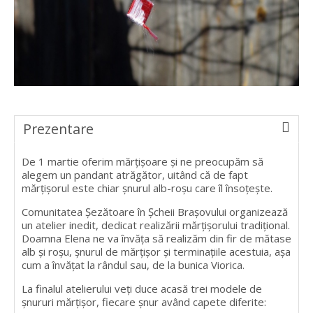
Prezentare
De 1 martie oferim mărțișoare și ne preocupăm să
alegem un pandant atrăgător, uitând că de fapt
mărțișorul este chiar șnurul alb-roșu care îl însoțește.
Comunitatea Șezătoare în Șcheii Brașovului organizează
un atelier inedit, dedicat realizării mărțișorului tradițional.
Doamna Elena ne va învăța să realizăm din fir de mătase
alb și roșu, șnurul de mărțișor și terminațiile acestuia, așa
cum a învățat la rândul sau, de la bunica Viorica.
La finalul atelierului veți duce acasă trei modele de
șnururi mărțișor, fiecare șnur având capete diferite: