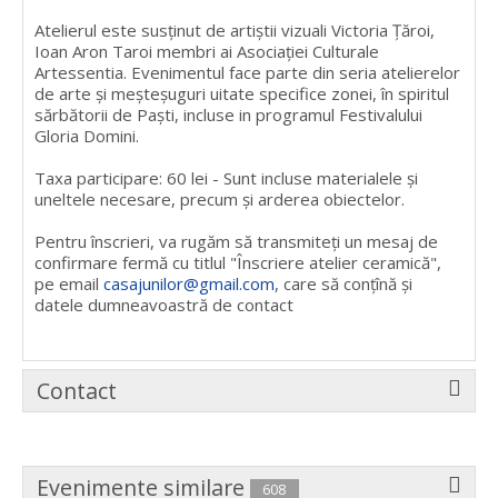
Atelierul este susţinut de artiștii vizuali Victoria Ţăroi,
Ioan Aron Taroi membri ai Asociaţiei Culturale
Artessentia. Evenimentul face parte din seria atelierelor
de arte și meșteșuguri uitate specifice zonei, în spiritul
sărbătorii de Paști, incluse in programul Festivalului
Gloria Domini.
Taxa participare: 60 lei - Sunt incluse materialele și
uneltele necesare, precum și arderea obiectelor.
Pentru înscrieri, va rugăm să transmiteţi un mesaj de
confirmare fermă cu titlul "Înscriere atelier ceramică",
pe email
casajunilor@gmail.com
, care să conţînă şi
datele dumneavoastră de contact
Contact
Evenimente similare
608