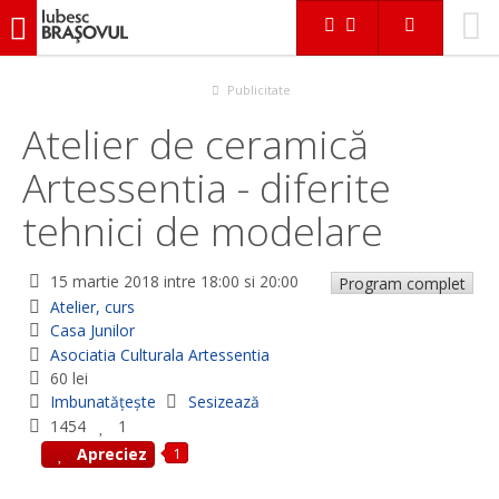
iubescbraşovul.ro
Evenimente
Atelier, curs
Atelier de ceramică Artessentia - diferite tehnici de modelare
Publicitate
Atelier de ceramică
Artessentia - diferite
tehnici de modelare
15 martie 2018
intre 18:00 si 20:00
Program complet
Atelier, curs
Casa Junilor
Asociatia Culturala Artessentia
60 lei
Imbunatățește
Sesizează
1454
1
1
Apreciez