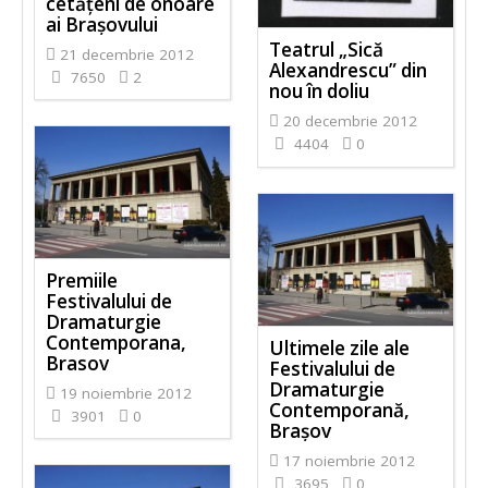
cetăţeni de onoare
ai Braşovului
Teatrul „Sică
21 decembrie 2012
Alexandrescu” din
7650
2
nou în doliu
20 decembrie 2012
4404
0
Premiile
Festivalului de
Dramaturgie
Contemporana,
Ultimele zile ale
Brasov
Festivalului de
Dramaturgie
19 noiembrie 2012
Contemporană,
3901
0
Braşov
17 noiembrie 2012
3695
0