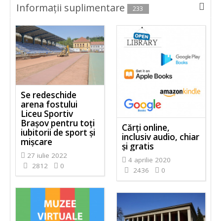
Informaţii suplimentare
233
Se redeschide
arena fostului
Liceu Sportiv
Brașov pentru toți
Cărți online,
iubitorii de sport și
inclusiv audio, chiar
mișcare
și gratis
27 iulie 2022
4 aprilie 2020
2812
0
2436
0