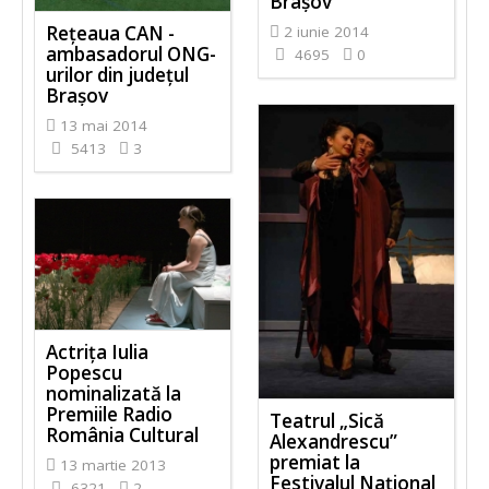
Brașov"
Reţeaua CAN -
2 iunie 2014
ambasadorul ONG-
4695
0
urilor din județul
Brașov
13 mai 2014
5413
3
Actriţa Iulia
Popescu
nominalizată la
Premiile Radio
Teatrul „Sică
România Cultural
Alexandrescu”
premiat la
13 martie 2013
Festivalul Naţional
6321
2