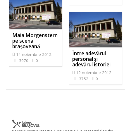
Maia Morgenstern
pe scena
braşoveană
Între adevărul
14 noiembrie 2012
personal şi
3970
0
adevărul istoriei
12 noiembrie 2012
3752
0