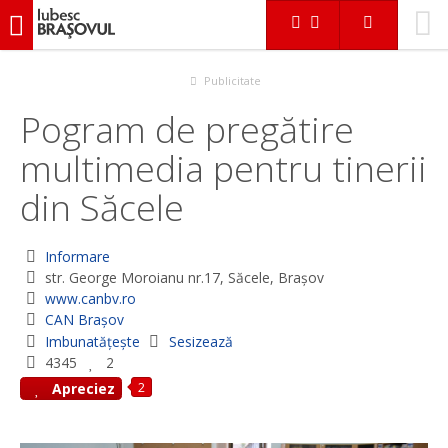
iubescbraşovul.ro
Actualitate
Informare
Pogram de pregătire multimedia pentru tinerii din Săcele
Publicitate
Pogram de pregătire
multimedia pentru tinerii
din Săcele
Informare
str. George Moroianu nr.17, Săcele, Braşov
www.canbv.ro
CAN Braşov
Imbunatățește
Sesizează
4345
2
2
Apreciez