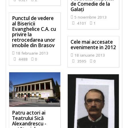
de Comedie de la
Galaţi
5 noiembrie 2013
Punctul de vedere
al Bisericii
4101
1
Evanghelice C.A. cu
privire la
retrocedarea unor
Cele mai accesate
imobile din Brasov
evenimente in 2012
18 februarie 2013
18 ianuarie 2013
4488
0
3595
0
Patru actori ai
Teatrului Sică
Alexandrescu -