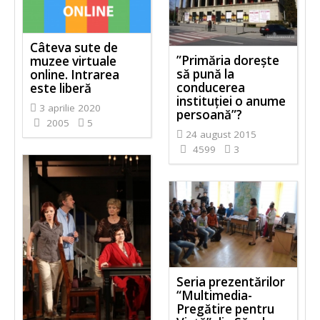
Câteva sute de
”Primăria doreşte
muzee virtuale
să pună la
online. Intrarea
conducerea
este liberă
instituţiei o anume
3 aprilie 2020
persoană”?
2005
5
24 august 2015
4599
3
Seria prezentărilor
“Multimedia-
Pregătire pentru