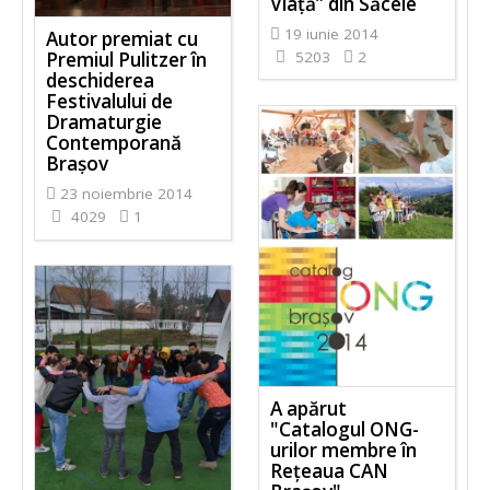
Viață” din Săcele
19 iunie 2014
Autor premiat cu
5203
2
Premiul Pulitzer în
deschiderea
Festivalului de
Dramaturgie
Contemporană
Braşov
23 noiembrie 2014
4029
1
A apărut
"Catalogul ONG-
urilor membre în
Rețeaua CAN