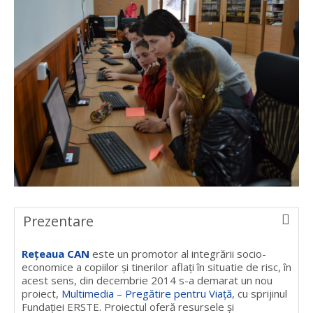
Prezentare
Rețeaua CAN
este un promotor al integrării socio-
economice a copiilor și tinerilor aflați în situatie de risc, în
acest sens, din decembrie 2014 s-a demarat un nou
proiect,
Multimedia – Pregătire pentru Viață
, cu sprijinul
Fundației ERSTE. Proiectul oferă resursele și