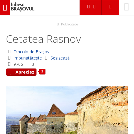
iubescbraşovul.ro
În Braşov
Dincolo de Braşov
Cetatea Rasnov
Publicitate
Cetatea Rasnov
Dincolo de Braşov
Imbunatățește
Sesizează
9766
3
3
Apreciez