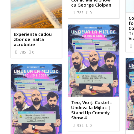
cu George Ciolpan
783
0
Co
fo
Co
Tr
Experienta cadou
Vi
zbor de inalta
acrobatie
785
0
Teo, Vio și Costel -
Undeva la Mijloc |
Stand Up Comedy
Show 4
932
0