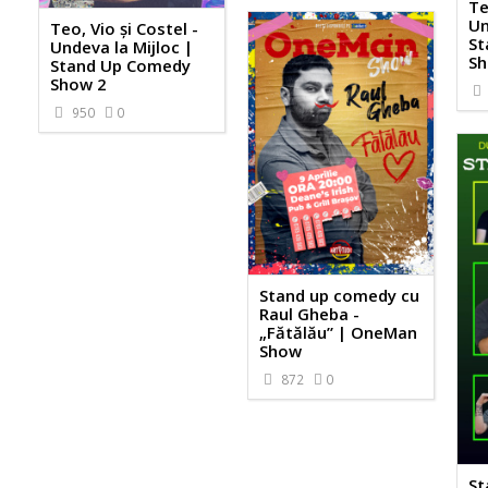
Te
Un
Teo, Vio și Costel -
St
Undeva la Mijloc |
Sh
Stand Up Comedy
Show 2
950
0
Stand up comedy cu
Raul Gheba -
„Fătălău” | OneMan
Show
872
0
St