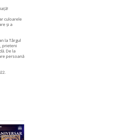
iață!
iar culoarele
re și a
an la Târgul
, prieteni
dă. De la
ecare persoană
22.