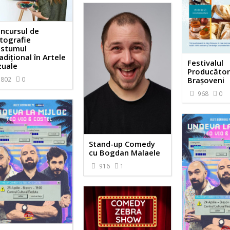
ncursul de
tografie
stumul
adițional în Artele
Festivalul
zuale
Producător
Brașoveni
802
0
968
0
Stand-up Comedy
cu Bogdan Malaele
916
1