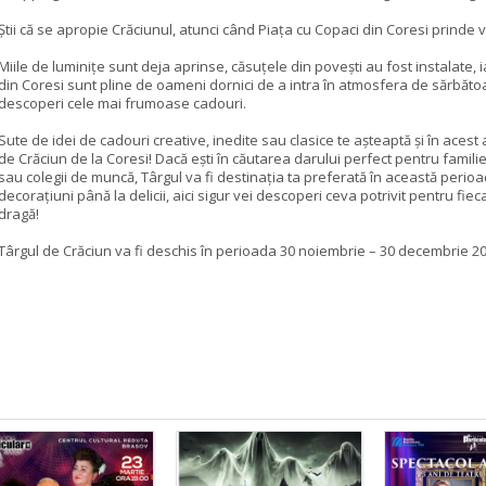
Știi că se apropie Crăciunul, atunci când Piața cu Copaci din Coresi prinde v
Miile de luminițe sunt deja aprinse, căsuțele din povești au fost instalate, 
din Coresi sunt pline de oameni dornici de a intra în atmosfera de sărbătoa
descoperi cele mai frumoase cadouri.
Sute de idei de cadouri creative, inedite sau clasice te așteaptă și în acest 
de Crăciun de la Coresi! Dacă ești în căutarea darului perfect pentru familie
sau colegii de muncă, Târgul va fi destinația ta preferată în această perioa
decorațiuni până la delicii, aici sigur vei descoperi ceva potrivit pentru fi
dragă!
Târgul de Crăciun va fi deschis în perioada 30 noiembrie – 30 decembrie 20