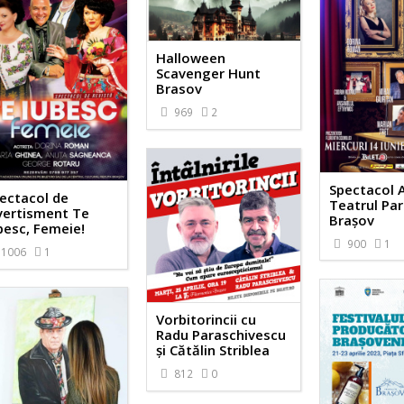
Halloween
Scavenger Hunt
Brasov
969
2
Spectacol 
ectacol de
Teatrul Par
vertisment Te
Brașov
besc, Femeie!
900
1
1006
1
Vorbitorincii cu
Radu Paraschivescu
și Cătălin Striblea
812
0