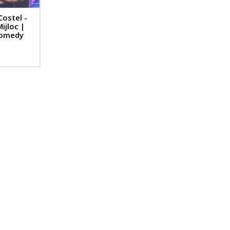
Costel -
ijloc |
Comedy