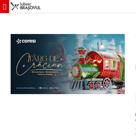
iubescbraşovul.ro
Evenimente
Divertisment
Târg de Crăciun - Co