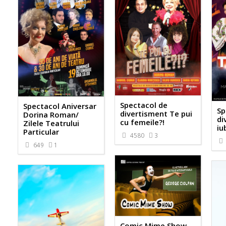
Spectacol de
Spectacol Aniversar
Sp
divertisment Te pui
Dorina Roman/
di
cu femeile?!
Zilele Teatrului
iu
Particular
4580
3
649
1
Comic Mime Show