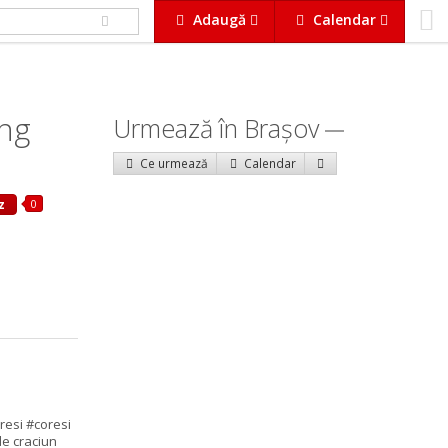
Adaugă
Calendar
ing
Urmează în Braşov
Ce urmează
Calendar
0
z
resi #coresi
de craciun