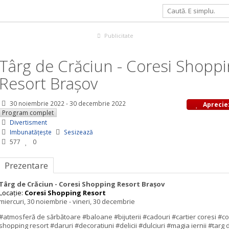
resi Shopping Resort Brașov
Publicitate
Târg de Crăciun - Coresi Shopp
Resort Brașov
30 noiembrie 2022
-
30 decembrie 2022
Aprecie
Program complet
Divertisment
Imbunatățește
Sesizează
577
0
Prezentare
Târg de Crăciun - Coresi Shopping Resort Brașov
Locație:
Coresi Shopping Resort
miercuri, 30 noiembrie - vineri, 30 decembrie
#atmosferă de sărbătoare #baloane #bijuterii #cadouri #cartier coresi #co
shopping resort #daruri #decoratiuni #delicii #dulciuri #magia iernii #targ 