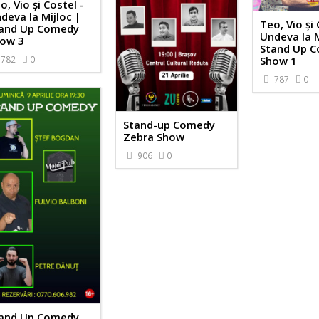
o, Vio și Costel -
deva la Mijloc |
Teo, Vio și 
and Up Comedy
Undeva la M
ow 3
Stand Up 
782
0
Show 1
787
0
Stand-up Comedy
Zebra Show
906
0
and Up Comedy