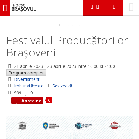
iubescbraşovul.ro
Evenimente
Divertisment
Festivalul Producătorilor Brașoveni
Publicitate
Festivalul Producătorilor
Brașoveni
21 aprilie 2023
-
23 aprilie 2023
intre 10:00 si 21:00
Program complet
Divertisment
Imbunatățește
Sesizează
969
0
0
Apreciez