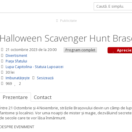
r Hunt Brasov
Publicitate
Halloween Scavenger Hunt Bras
21 octombrie 2023
de la 20:00
Program complet
Aprecie
Divertisment
Piaţa Sfatului
Lupa Capitolina - Statuia Lupoaicei
30 lei
Imbunatățește
Sesizează
969
2
Prezentare
Contact
Între 21 Octombrie și 4 Noiembrie, străzile Brașovului devin un câmp de lupt
fantome și localnici. Vor uma noapți de mister și magie, dezvăluind secrete
de secole care te vor lăsa înmărmurit.
DESPRE EVENIMENT