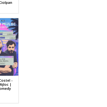
Ciolpan
Costel -
ijloc |
Comedy