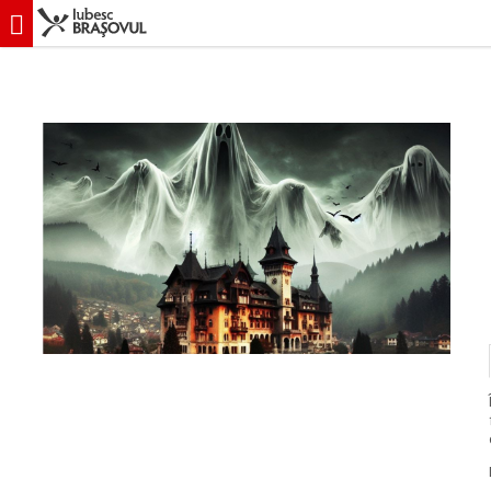
iubescbraşovul.ro
Evenimente
Divertisment
Halloween Scavenge