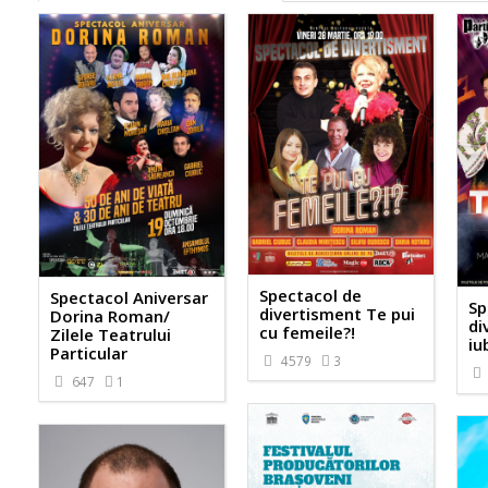
Spectacol de
Spectacol Aniversar
Sp
divertisment Te pui
Dorina Roman/
di
cu femeile?!
Zilele Teatrului
iu
Particular
4579
3
647
1