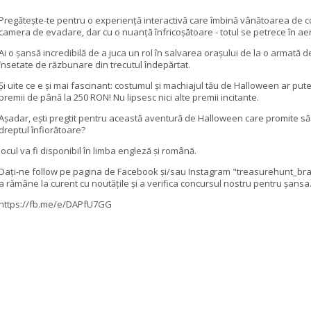
Pregătește-te pentru o experiență interactivă care îmbină vânătoarea de c
camera de evadare, dar cu o nuanță înfricoșătoare - totul se petrece în aer 
Ai o șansă incredibilă de a juca un rol în salvarea orașului de la o armată 
însetate de răzbunare din trecutul îndepărtat.
Și uite ce e și mai fascinant: costumul și machiajul tău de Halloween ar pu
premii de până la 250 RON! Nu lipsesc nici alte premii incitante.
Așadar, ești pregtit pentru această aventură de Halloween care promite să
dreptul înfiorătoare?
Jocul va fi disponibil în limba engleză și română.
Dați-ne follow pe pagina de Facebook și/sau Instagram "treasurehunt_br
a rămâne la curent cu noutățile și a verifica concursul nostru pentru șansa
https://fb.me/e/DAPfU7GG