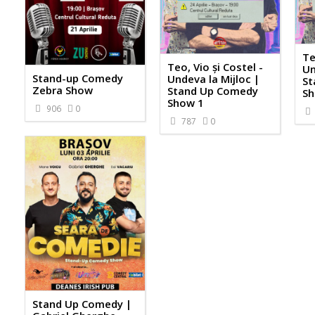
Te
Teo, Vio și Costel -
Un
Stand-up Comedy
Undeva la Mijloc |
St
Zebra Show
Stand Up Comedy
Sh
Show 1
906
0
787
0
Stand Up Comedy |