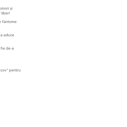
omori și
liber!
de fantome
tea aduce
 fie de-a
asov" pentru
.