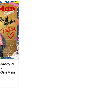
omedy cu
 -
| OneMan