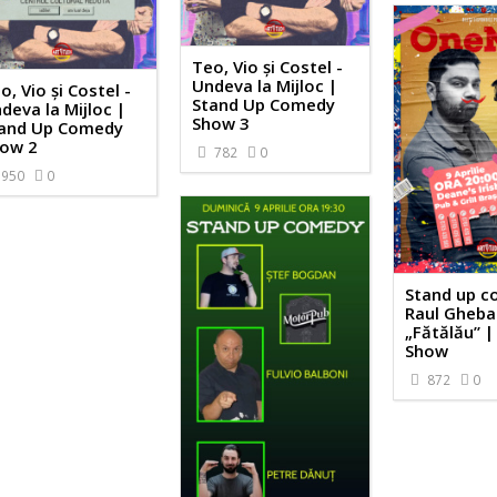
Teo, Vio și Costel -
Undeva la Mijloc |
o, Vio și Costel -
Stand Up Comedy
deva la Mijloc |
Show 3
and Up Comedy
ow 2
782
0
950
0
Stand up c
Raul Gheba
„Fătălău” 
Show
872
0