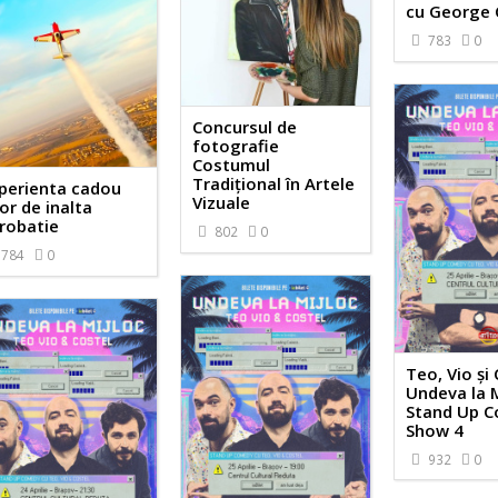
cu George 
783
0
Concursul de
fotografie
Costumul
Tradițional în Artele
perienta cadou
Vizuale
or de inalta
robatie
802
0
784
0
Teo, Vio și 
Undeva la M
Stand Up 
Show 4
932
0