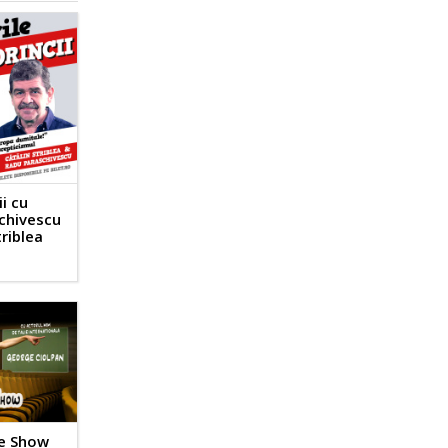
ii cu
chivescu
triblea
e Show