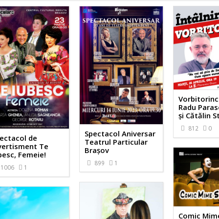
Vorbitorinc
Radu Paras
și Cătălin S
812
0
Spectacol Aniversar
ectacol de
Teatrul Particular
vertisment Te
Brașov
besc, Femeie!
899
1
1006
1
Comic Mim