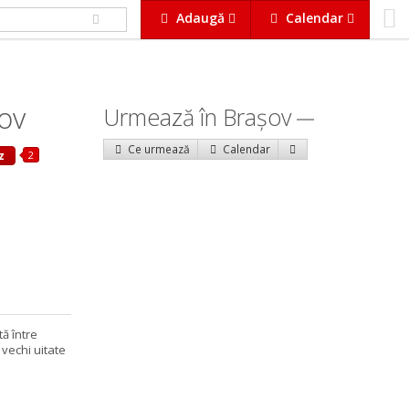
Adaugă
Calendar
ov
Urmează în Braşov
Ce urmează
Calendar
2
z
ă între
 vechi uitate