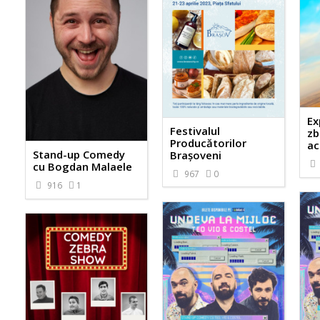
Ex
Festivalul
zb
Producătorilor
ac
Stand-up Comedy
Brașoveni
cu Bogdan Malaele
967
0
916
1