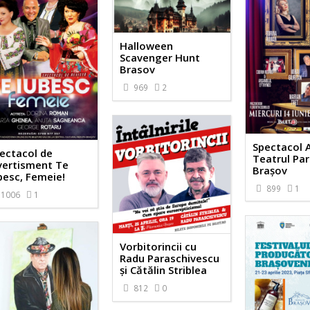
Halloween
Scavenger Hunt
Brasov
969
2
Spectacol 
ectacol de
Teatrul Par
vertisment Te
Brașov
besc, Femeie!
899
1
1006
1
Vorbitorincii cu
Radu Paraschivescu
și Cătălin Striblea
812
0