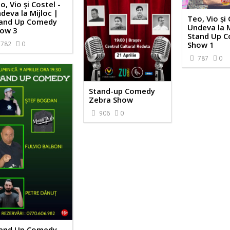
o, Vio și Costel -
deva la Mijloc |
Teo, Vio și 
and Up Comedy
Undeva la M
ow 3
Stand Up 
782
0
Show 1
787
0
Stand-up Comedy
Zebra Show
906
0
and Up Comedy