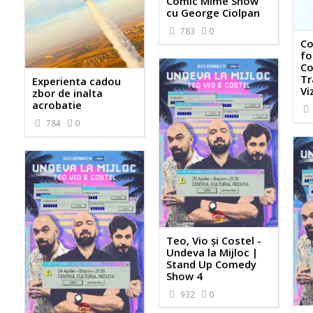
Comic Mime Show
cu George Ciolpan
783
0
Co
fo
Co
Tr
Experienta cadou
Vi
zbor de inalta
acrobatie
784
0
Teo, Vio și Costel -
Undeva la Mijloc |
Stand Up Comedy
Show 4
932
0