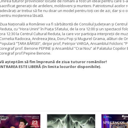
Unirea tuturor provinciilor locuite de români a fost un ideal pentru care s-a
sacrificat generații de ardeleni, moldoveni și munteni. Patriotismul acelor
adevărați ar trebui să fie nu doar un model pentru toți cei de azi, dar și o o
pentru moștenirea lăsată.
Ziua Națională a României va fi sărbătorită de Consiliul Județean și Centrul
Reduta, cu ”Hora Unirii” în Piața Sfatului, de la ora 12:00 și un spectacol folc
ora 12:30 la Centrul Cultural Reduta, la care vor participa interpreții de mu
Cornelia Radocea, Andreea Jitea, Doru Pop și Mugurel Grama, alături de O
Populară ”ȚARA BÂRSEI”, dirijor prof, Petrișor VARGA, Ansamblul Folcloric ”
coregraf prof. Benone PEPINE și Ansamblul ”Crai Nou” al Palatului Copiilor 
coregraf prof.Pepine Benone.
Vă așteptăm să fim împreună de ziua tuturor românilor!
INTRAREA ESTE LIBERĂ (în limita locurilor disponibile).