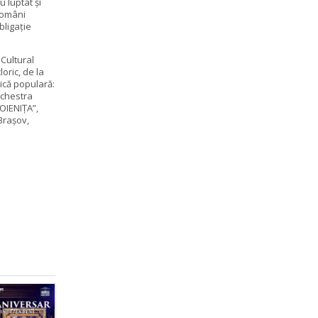
u luptat și
 români
bligație
 Cultural
loric, de la
zică populară:
rchestra
POIENIȚA”,
Brașov,