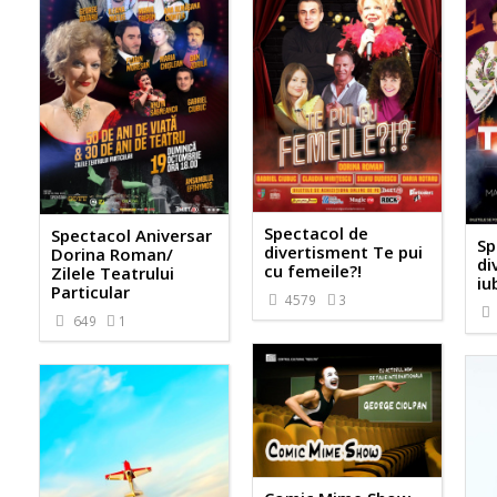
Spectacol de
Spectacol Aniversar
Sp
divertisment Te pui
Dorina Roman/
di
cu femeile?!
Zilele Teatrului
iu
Particular
4579
3
649
1