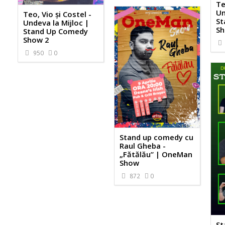
Te
Un
Teo, Vio și Costel -
St
Undeva la Mijloc |
Sh
Stand Up Comedy
Show 2
950
0
Stand up comedy cu
Raul Gheba -
„Fătălău” | OneMan
Show
872
0
St