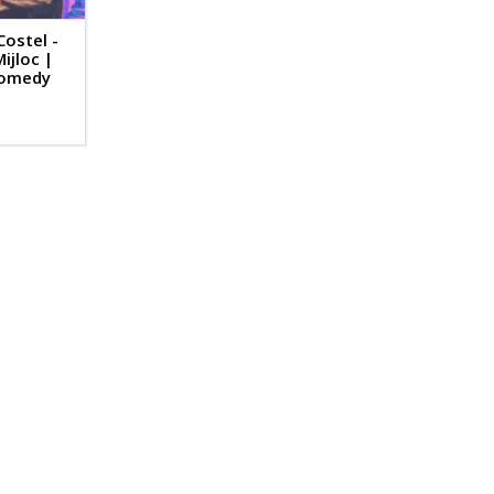
Costel -
ijloc |
Comedy