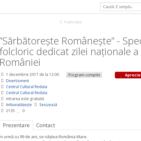
te” - Spectacol folcloric dedicat zilei naționale a României
Publicitate
”Sărbătorește Românește” - Spe
folcloric dedicat zilei naționale a
României
1 decembrie 2017
de la 12:00
Program complet
Aprecie
Divertisment
Centrul Cultural Reduta
Centrul Cultural Reduta
intrarea este gratuită
Imbunatățește
Sesizează
2135
0
Prezentare
Contact
În urmă cu 99 de ani, se năștea România Mare.