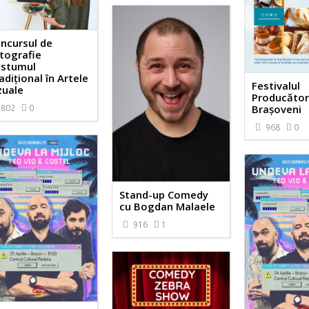
ncursul de
tografie
stumul
adițional în Artele
Festivalul
zuale
Producător
Brașoveni
802
0
968
0
Stand-up Comedy
cu Bogdan Malaele
916
1