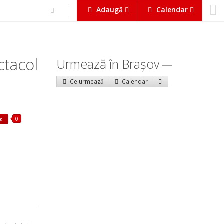
Adaugă
Calendar
ctacol
Urmează în Braşov
Ce urmează
Calendar
0
z