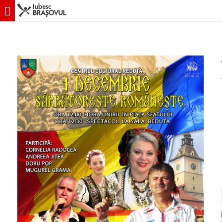
iubescbraşovul.ro
Evenimente
Divertisment
”Sărbătorește Româneș