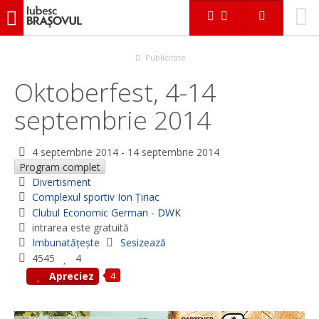
iubescbraşovul.ro
Evenimente
Divertisment
Oktoberfest, 4-14 septembrie 2014
Publicitate
Oktoberfest, 4-14
septembrie 2014
4 septembrie 2014
-
14 septembrie 2014
Program complet
Divertisment
Complexul sportiv Ion Ţiriac
Clubul Economic German - DWK
intrarea este gratuită
Imbunatățește
Sesizează
4545
4
4
Apreciez