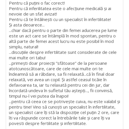
Pentru că puțini o fac corect!
Pentru că inferilitatea este o afecțiune medicală și ai
nevoie de un sfat avizat!
Pentru că te întâlnești cu un specialist în infertilitate!
Și asta deoarece...
...chiar dacă pentru o parte din femei aducerea pe lume
este un act care se întâmplă în mod spontan, pentru o
altă parte de femei acest lucru nu este posibil în mod
simplu, natural!
...discuțiile despre infertilitate sunt considerate de cele
mai multe ori tabu!
...primești doar proiecții ”sfătoase” de la persoane
atotcunoscătoare, care de cele mai multe ori te
îndeamnă să ai răbdare, sa fii relaxată...că în final doar
relaxată, vei avea un copil. Și astfel ceasul ticăie în
defavoarea ta, iar tu relaxată pentru cei din jur, dar
încordată undeva în sufletul tău aștepți..., fii convinsă,
timpul nu-l vei putea da înapoi!
...pentru că ceea ce se potrivește cuiva, nu este valabil și
pentru tine! Vino să cunoști un specialist în infertilitate,
un specialist care îți stă la dispoziție cel puțin 2 ore, care
îti va răspunde corect la întrebările tale și care îți va
povesti despre fertilitate și infertilitate.