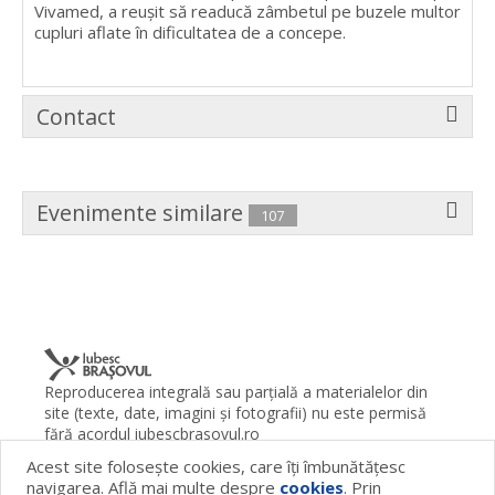
Vivamed, a reușit să readucă zâmbetul pe buzele multor
cupluri aflate în dificultatea de a concepe.
Contact
Evenimente similare
107
Reproducerea integrală sau parţială a materialelor din
site (texte, date, imagini şi fotografii) nu este permisă
fără acordul iubescbrasovul.ro
Acest site foloseşte cookies, care îţi îmbunătăţesc
Termeni şi condiţii
Contact
Despre proiect
FAQ
navigarea. Află mai multe despre
cookies
. Prin