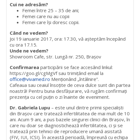
Cui ne adresăm?
Femei între 25 – 35 de ani;
Femei care nu au copii
Femei care își doresc copii.
Când ne vedem?
Joi 19 ianuarie 2017, ora: 17.30, vă așteptăm începând
cu ora 17.15.
Unde ne vedem?
Showroom Cafe, str. Lungă nr. 250, Brașov
Confirmarea
participării se face accesând linkul:
https://goo.gl/cgMgVf sau trimițând email la
office@vivamed.ro
Menționând „întâlnire”.
Cafeaua sau ceaiul însoțite de ceva dulce sunt din partea
noastră! Pentru buna desfășurare, vă rugăm confirmați
prezența cu cel puțin o zi înainte de eveniment.
Dr. Gabriela Lupu
– este unul dintre primii specialiști
din Brașov care tratează infertilitatea de mai mult de 10
ani. Acum 9 ani, a pus bazele singurei clinici din Brașov, în
care nu doar se diagnostichează infertilitatea, ci și se
tratează prin tehnici de reproducere umană asistată
(FIV, IUI, ICSI). În această perioadă, împreună cu echipa