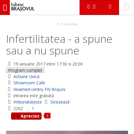
iubescbraşovul.ro
Evenimente
Actiune civică
Infertilitatea - a spune sau a nu spune
Publicitate
Infertilitatea - a spune
sau a nu spune
19 ianuarie 2017
intre 17:30 si 20:00
Program complet
Actiune civică
Showroom Cafe
Vivamed centru FIV Brașov
intrarea este gratuită
Imbunatățește
Sesizează
2262
1
1
Apreciez