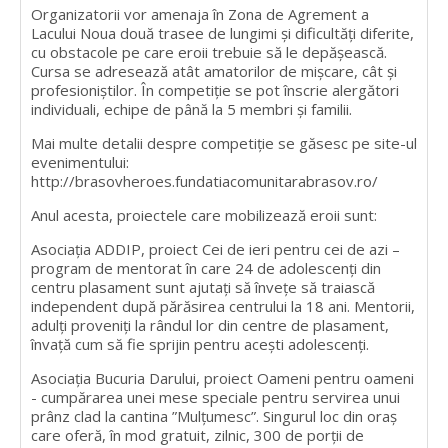
Organizatorii vor amenaja în Zona de Agrement a
Lacului Noua două trasee de lungimi și dificultăți diferite,
cu obstacole pe care eroii trebuie să le depășească.
Cursa se adresează atât amatorilor de mişcare, cât şi
profesioniştilor. În competiție se pot înscrie alergători
individuali, echipe de până la 5 membri și familii.
Mai multe detalii despre competiție se găsesc pe site-ul
evenimentului:
http://brasovheroes.fundatiacomunitarabrasov.ro/
Anul acesta, proiectele care mobilizează eroii sunt:
Asociația ADDIP, proiect Cei de ieri pentru cei de azi –
program de mentorat în care 24 de adolescenți din
centru plasament sunt ajutați să învețe să traiască
independent după părăsirea centrului la 18 ani. Mentorii,
adulți proveniți la rândul lor din centre de plasament,
învață cum să fie sprijin pentru acești adolescenți.
Asociația Bucuria Darului, proiect Oameni pentru oameni
- cumpărarea unei mese speciale pentru servirea unui
prânz clad la cantina ”Mulțumesc”. Singurul loc din oraș
care oferă, în mod gratuit, zilnic, 300 de porții de