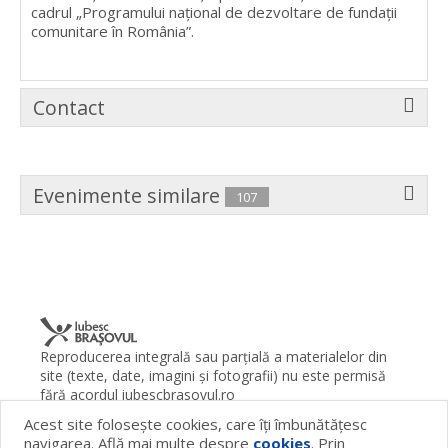
cadrul „Programului naţional de dezvoltare de fundaţii
comunitare în România”.
Contact
Evenimente similare
107
Reproducerea integrală sau parţială a materialelor din
site (texte, date, imagini şi fotografii) nu este permisă
fără acordul iubescbrasovul.ro
Acest site foloseşte cookies, care îţi îmbunătăţesc
Termeni şi condiţii
Contact
Despre proiect
FAQ
navigarea. Află mai multe despre
cookies
. Prin