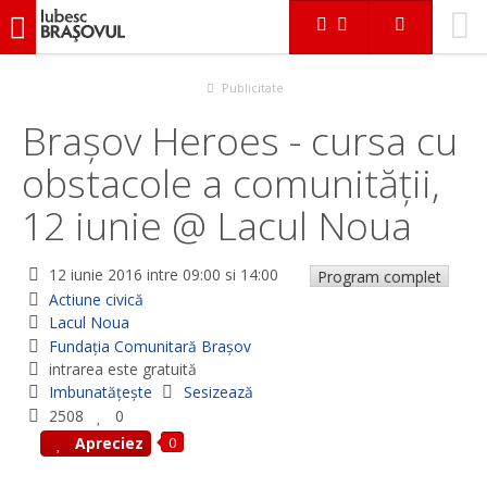
iubescbraşovul.ro
Evenimente
Actiune civică
Brașov Heroes - cursa cu obstacole a comunității, 12 iunie @
Lacul Noua
Publicitate
Brașov Heroes - cursa cu
obstacole a comunității,
12 iunie @ Lacul Noua
12 iunie 2016
intre 09:00 si 14:00
Program complet
Actiune civică
Lacul Noua
Fundația Comunitară Brașov
intrarea este gratuită
Imbunatățește
Sesizează
2508
0
0
Apreciez