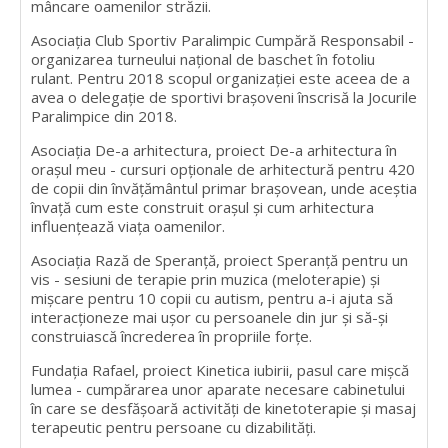
mâncare oamenilor străzii.
Asociația Club Sportiv Paralimpic Cumpără Responsabil -
organizarea turneului naţional de baschet în fotoliu
rulant. Pentru 2018 scopul organizației este aceea de a
avea o delegaţie de sportivi braşoveni înscrisă la Jocurile
Paralimpice din 2018.
Asociația De-a arhitectura, proiect De-a arhitectura în
orașul meu - cursuri opționale de arhitectură pentru 420
de copii din învățământul primar brașovean, unde aceștia
învață cum este construit orașul și cum arhitectura
influențează viața oamenilor.
Asociația Rază de Speranță, proiect Speranță pentru un
vis - sesiuni de terapie prin muzica (meloterapie) și
mișcare pentru 10 copii cu autism, pentru a-i ajuta să
interacționeze mai ușor cu persoanele din jur și să-și
construiască încrederea în propriile forțe.
Fundația Rafael, proiect Kinetica iubirii, pasul care mișcă
lumea - cumpărarea unor aparate necesare cabinetului
în care se desfășoară activități de kinetoterapie și masaj
terapeutic pentru persoane cu dizabilități.