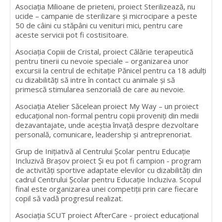
Asociația Milioane de prieteni, proiect Sterilizează, nu
ucide – campanie de sterilizare și microcipare a peste
50 de câini cu stăpâni cu venituri mici, pentru care
aceste servicii pot fi costisitoare.
Asociația Copiii de Cristal, proiect Călărie terapeutică
pentru tinerii cu nevoie speciale – organizarea unor
excursii la centrul de echitaţie Pănicel pentru ca 18 adulţi
cu dizabilități să intre în contact cu animale și să
primescă stimularea senzorială de care au nevoie.
Asociația Atelier Săcelean proiect My Way – un proiect
educațional non-formal pentru copii proveniți din medii
dezavantajate, unde aceștia învață despre dezvoltare
personală, comunicare, leadership și antreprenoriat.
Grup de Inițiativă al Centrului Școlar pentru Educație
Incluzivă Brașov proiect Și eu pot fi campion - program
de activităţi sportive adaptate elevilor cu dizabilităţi din
cadrul Centrului Şcolar pentru Educaţie Incluziva. Scopul
final este organizarea unei competiţii prin care fiecare
copil să vadă progresul realizat.
Asociația SCUT proiect AfterCare - proiect educațional