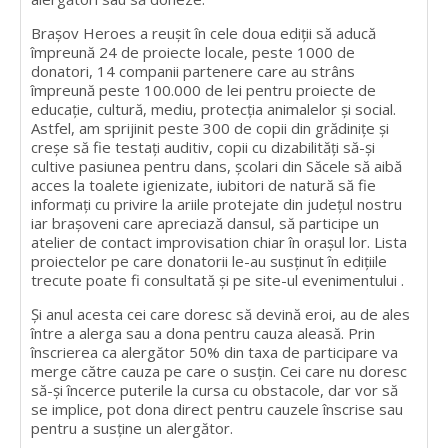
Braşov Heroes a reuşit în cele doua ediții să aducă
împreună 24 de proiecte locale, peste 1000 de
donatori, 14 companii partenere care au strâns
împreună peste 100.000 de lei pentru proiecte de
educaţie, cultură, mediu, protecția animalelor și social.
Astfel, am sprijinit peste 300 de copii din grădinițe și
creșe să fie testați auditiv, copii cu dizabilități să-și
cultive pasiunea pentru dans, școlari din Săcele să aibă
acces la toalete igienizate, iubitori de natură să fie
informați cu privire la ariile protejate din judeţul nostru
iar brașoveni care apreciază dansul, să participe un
atelier de contact improvisation chiar în orașul lor. Lista
proiectelor pe care donatorii le-au susținut în edițiile
trecute poate fi consultată și pe site-ul evenimentului .
Și anul acesta cei care doresc să devină eroi, au de ales
între a alerga sau a dona pentru cauza aleasă. Prin
înscrierea ca alergător 50% din taxa de participare va
merge către cauza pe care o susţin. Cei care nu doresc
să-și încerce puterile la cursa cu obstacole, dar vor să
se implice, pot dona direct pentru cauzele înscrise sau
pentru a susține un alergător.