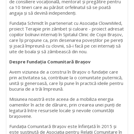
de consiliere vocațională, mentorat și pregătire pentru
ca 10 tineri care au părăsit orfelinatul să se poată
angaja și să devină independenți.
Fundația Schmidt în parteneriat cu Asociația ClowniMed,
proiect Terapie prin zâmbet și culoare - proiect adresat
copiilor bolnavi internați în Spitalul Clinic de Copii Braşov,
care își propune ca, prin desenarea poveştilor pe pereţi
şi joacă împreună cu clovnii, să-i facă pe cei internați să
uite de boala şi să zâmbească din nou.
Despre Fundaţia Comunitară Braşov
Avem viziunea de a construi în Braşov o fundaţie care
prin activitatea sa, contribuie la o comunitate puternică,
unită şi generoasă, care îşi pune în practică ideile pentru
bucuria de a trăi împreună.
Misiunea noastră este aceea de a mobiliza energia
oamenilor în acte de dăruire, prin crearea unei punţi de
legatură între resursele locale şi nevoile comunităţii
braşovene.
Fundaţia Comunitară Braşov este înfiinţată în 2015 şi
este susţinută de Asociaţia pentru Relaţii Comunitare în