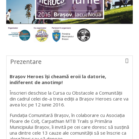
Prezentare
Braşov Heroes îşi cheamă eroii la datorie,
indiferent de anotimp!
Înscrieri deschise la Cursa cu Obstacole a Comunităţii
din cadrul celei de-a treia ediţii a Braşov Heroes care va
avea loc pe 12 iunie 2016.
Fundaţia Comunitară Braşov, în colaborare cu Asociația
Floare de Colț, Carpathian MTB Trails și Primăria
Municipiului Braşov, îi invită pe cei care doresc să susţină
una dintre cele 13 cauze ale comunităţii să se înscrie ca
alergători sau să doneze.