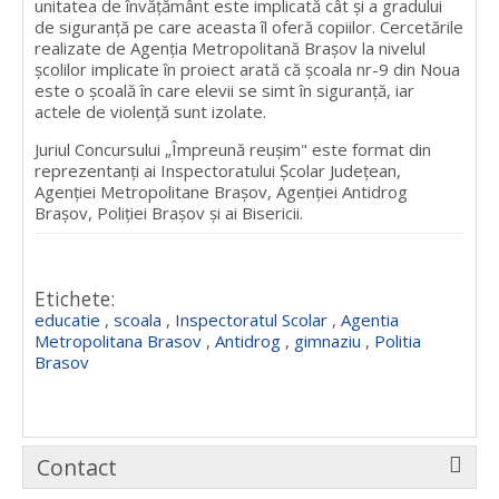
unitatea de învăţământ este implicată cât şi a gradului
de siguranţă pe care aceasta îl oferă copiilor. Cercetările
realizate de Agenţia Metropolitană Braşov la nivelul
şcolilor implicate în proiect arată că şcoala nr-9 din Noua
este o şcoală în care elevii se simt în siguranţă, iar
actele de violenţă sunt izolate.
Juriul Concursului „Împreună reuşim" este format din
reprezentanţi ai Inspectoratului Şcolar Judeţean,
Agenţiei Metropolitane Braşov, Agenţiei Antidrog
Braşov, Poliţiei Braşov şi ai Bisericii.
Etichete:
educatie
,
scoala
,
Inspectoratul Scolar
,
Agentia
Metropolitana Brasov
,
Antidrog
,
gimnaziu
,
Politia
Brasov
Contact