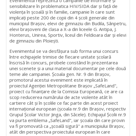
Evenimentul reprezintă o campanie de informare şi
sensibilizare în problematica HIV/SIDA dar şi faţă de
violenţa în şcoală şi în familie, campanie în care sunt
implicaţi peste 200 de copii din 4 şcoli generale din
municipiul Braşov, elevi de gimnaziu din Budila, Sânpetru,
elevi braşoveni de clasa a X-a din liceele G. Antipa, J.
Honterus, Unirea, Sportiv, liceul din Feldioara dar şi elevi
de gimnaziu din Ploieşti.
Evenimentul se va desfăşura sub forma unui concurs
între echipajele trimise de fiecare unitate şcolară
înscrisă în concurs, probele constând în prezentarea
unei scenete şi a unui material documentar pe cele două
teme ale campaniei. Şcoala gen. Nr. 9 din Braşov,
promotorul acestui eveniment este implicată în
proiectul Agenţiei Metropolitane Braşov „SafeLand",
proiect cu finanţare de la Comisia Europeană, ce are ca
scop reducerea numărului de acte violente atât în
cartiere cât şi în şcolile ce fac parte din acest proiect
internaţional european (şcoala nr.9 din Braşov, respectiv
Grupul Şcolar Victor Jinga, din Săcele). Echipajul Şcolii nr.9
va purta emblema „SafeLand", iar şcoala din care provin
va fi promovată ca „şcoală sigură" a municipiului Braşov,
atât din perspectiva proiectului european în care