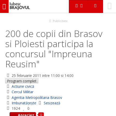
iubescbraşovul.ro
Evenimente
Actiune civică
200 de copii din Brasov si Ploiesti participa la concursul
"Impreuna Reusim"
Publicitate
200 de copii din Brasov
si Ploiesti participa la
concursul "Impreuna
Reusim"
25 februarie 2011
intre 11:00 si 14:00
Program complet
Actiune civică
Cercul Militar
Agentia Metropolitana Brasov
Imbunatățește
Sesizează
1924
0
0
Apreciez