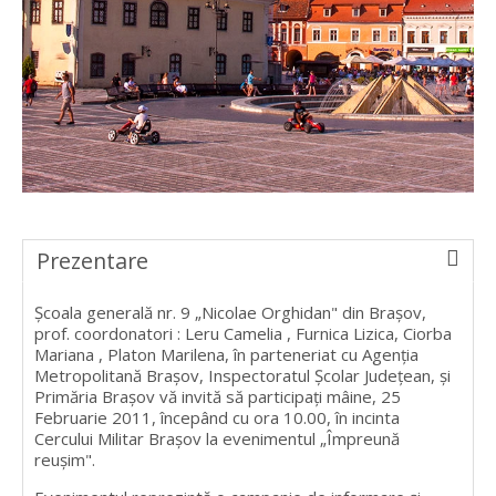
Prezentare
Şcoala generală nr. 9 „Nicolae Orghidan" din Braşov,
prof. coordonatori : Leru Camelia , Furnica Lizica, Ciorba
Mariana , Platon Marilena, în parteneriat cu Agenţia
Metropolitană Braşov, Inspectoratul Şcolar Judeţean, şi
Primăria Braşov vă invită să participaţi mâine, 25
Februarie 2011, începând cu ora 10.00, în incinta
Cercului Militar Braşov la evenimentul „Împreună
reuşim".