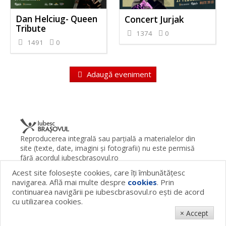
Dan Helciug- Queen
Concert Jurjak
Tribute
1374
0
1491
0
Adaugă eveniment
Reproducerea integrală sau parţială a materialelor din
site (texte, date, imagini şi fotografii) nu este permisă
fără acordul iubescbrasovul.ro
Acest site foloseşte cookies, care îţi îmbunătăţesc
Termeni şi condiţii
Contact
Despre proiect
FAQ
navigarea. Află mai multe despre
cookies
. Prin
Cookies
Publicitate
continuarea navigării pe iubescbrasovul.ro eşti de acord
© 2026 iubescbrasovul.ro
cu utilizarea cookies.
× Accept