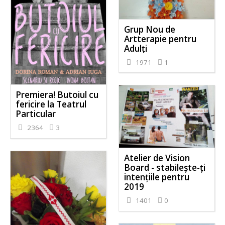
Grup Nou de
Artterapie pentru
Adulți
1971
1
Premiera! Butoiul cu
fericire la Teatrul
Particular
2364
3
Atelier de Vision
Board - stabileşte-ţi
intenţiile pentru
2019
1401
0