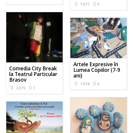
7371
5
Artele Expresive în
Comedia City Break
Lumea Copiilor (7-9
la Teatrul Particular
ani)
Brasov
1374
0
2375
1