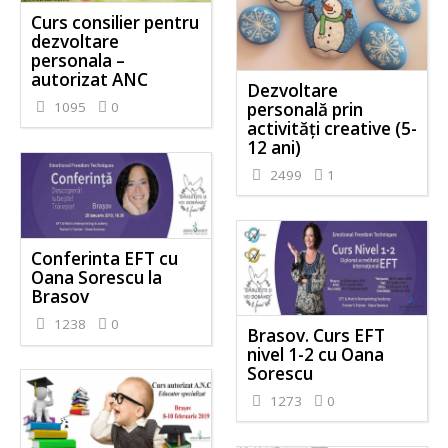
Curs consilier pentru
dezvoltare
personala –
autorizat ANC
Dezvoltare
personală prin
1095
0
activităţi creative (5-
12 ani)
2499
1
Conferinta EFT cu
Oana Sorescu la
Brasov
1238
0
Brasov. Curs EFT
nivel 1-2 cu Oana
Sorescu
1273
0