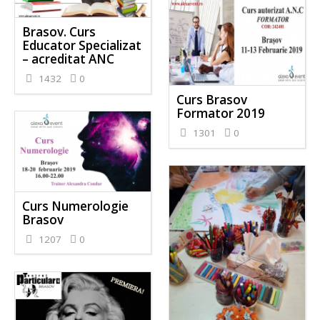
Brasov. Curs
Educator Specializat
– acreditat ANC
1432
0
Curs Brasov
Formator 2019
1301
0
Curs Numerologie
Brasov
1207
0