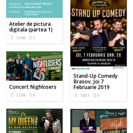
Atelier de pictura
digitala (partea 1)
1146
1
Stand-Up Comedy
Brasov, Joi 7
Concert Nighlosers
Februarie 2019
1238
0
1857
0