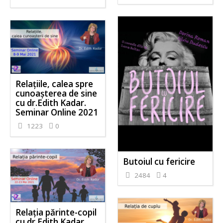
Relațiile, calea spre
cunoașterea de sine
cu dr.Edith Kadar.
Seminar Online 2021
1223
0
Butoiul cu fericire
2484
4
Relația părinte-copil
cu dr Edith Kadar.