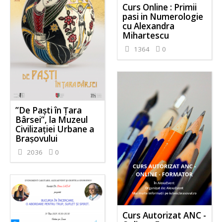
Curs Online : Primii
pasi in Numerologie
cu Alexandra
Mihartescu
1364
0
”De Paști în Țara
Bârsei”, la Muzeul
Civilizației Urbane a
Brașovului
2036
0
Curs Autorizat ANC -