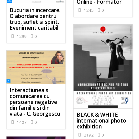
Online - Formator
Bucuria in incercare.
1245
0
O abordare pentru
trup, suflet si spirit.
Eveniment caritabil
1299
0
Interactiunea si
comunicarea cu
persoane negative
din familie si din
viata - C. Georgescu
BLACK & WHITE
international photo
1407
0
exhibition
2192
0