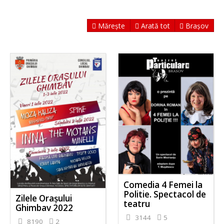
Mărește
Arată tot
Brașov
Comedia 4 Femei la
Politie. Spectacol de
Zilele Orașului
teatru
Ghimbav 2022
3144
5
8190
2