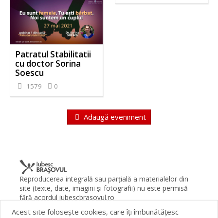
Patratul Stabilitatii
cu doctor Sorina
Soescu
1579
0
Adaugă eveniment
Reproducerea integrală sau parţială a materialelor din
site (texte, date, imagini şi fotografii) nu este permisă
fără acordul iubescbrasovul.ro
Acest site foloseşte cookies, care îţi îmbunătăţesc
Termeni şi condiţii
Contact
Despre proiect
FAQ