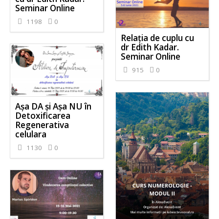
Seminar Online
1198
0
Relația de cuplu cu
dr Edith Kadar.
Seminar Online
915
0
Așa DA și Așa NU în
Detoxificarea
Regenerativa
celulara
1130
0