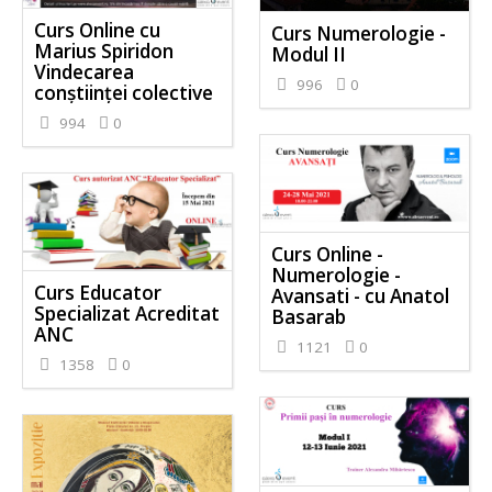
Curs Online cu
Curs Numerologie -
Marius Spiridon
Modul II
Vindecarea
996
0
conștiinței colective
994
0
Curs Online -
Numerologie -
Curs Educator
Avansati - cu Anatol
Specializat Acreditat
Basarab
ANC
1121
0
1358
0