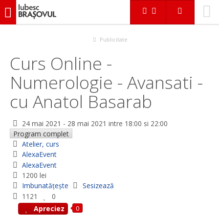
iubescbraşovul.ro
Evenimente
Atelier, curs
Curs Online - Numerologie - Avansati - cu Anatol Basarab
Publicitate
Curs Online -
Numerologie - Avansati -
cu Anatol Basarab
24 mai 2021
-
28 mai 2021
intre 18:00 si 22:00
Program complet
Atelier, curs
AlexaEvent
AlexaEvent
1200 lei
Imbunatățește
Sesizează
1121
0
0
Apreciez