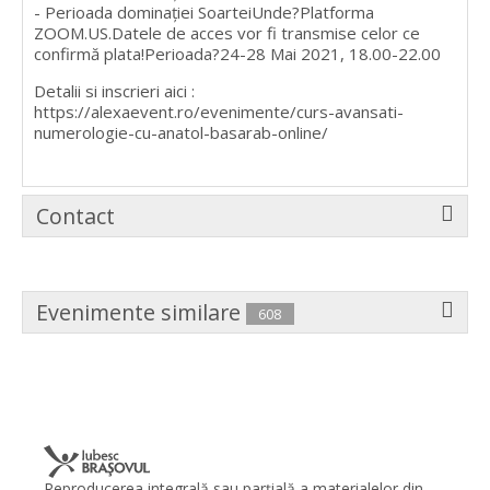
- Perioada dominației SoarteiUnde?Platforma
ZOOM.US.Datele de acces vor fi transmise celor ce
confirmă plata!Perioada?24-28 Mai 2021, 18.00-22.00
Detalii si inscrieri aici :
https://alexaevent.ro/evenimente/curs-avansati-
numerologie-cu-anatol-basarab-online/
Contact
Evenimente similare
608
Reproducerea integrală sau parţială a materialelor din