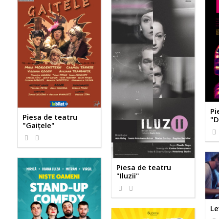
Pi
Piesa de teatru
"D
"Gaițele"
Piesa de teatru
"Iluzii"
Le