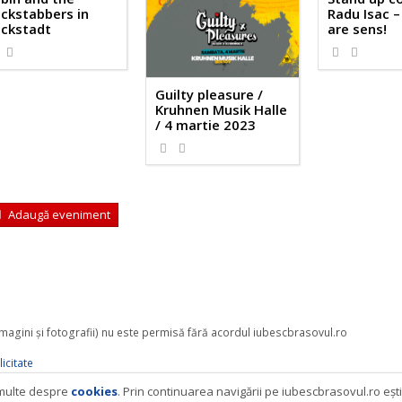
Radu Isac –
ckstabbers in
are sens!
ckstadt
Guilty pleasure /
Kruhnen Musik Halle
/ 4 martie 2023
Adaugă eveniment
 imagini şi fotografii) nu este permisă fără acordul iubescbrasovul.ro
icitate
i multe despre
cookies
. Prin continuarea navigării pe iubescbrasovul.ro eşt