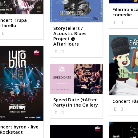
Filarmonic
comedie
ncert Trupa
rfarello
Storytellers /
Acoustic Blues
Project @
AftarHours
Speed Date (+After
Concert Fă
Party) in the Gallery
ncert byron - live
 Rockstadt