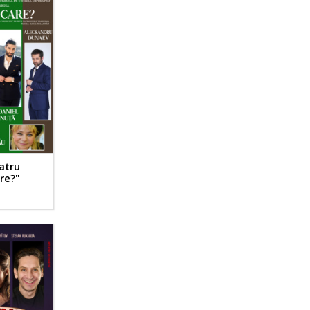
atru
re?"