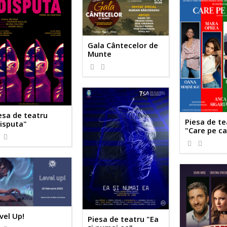
Gala Cântecelor de
Munte
esa de teatru
Piesa de te
isputa"
"Care pe ca
vel Up!
Piesa de teatru "Ea