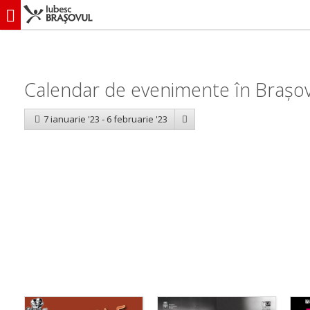
iubescbraşovul.ro
Calendar evenimente
Calendar de evenimente în Brașov:
7 ianuarie '23 - 6 februarie '23