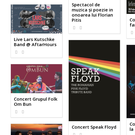
Spectacol de
muzica și poezie in
onoarea lui Florian
Co
Pitis
fa
Live Lars Kutschke
Band @ AftarHours
Concert Grupul Folk
Om Bun
Co
Concert Speak Floyd
la