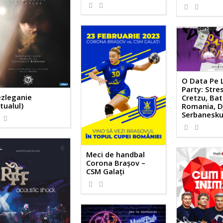
O Data Pe 
Party: Stre
zleganie
Cretzu, Ba
itualul)
Romania, D
Serbanesk
Meci de handbal
Corona Brașov –
CSM Galați