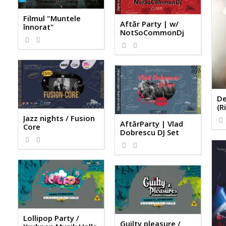
Filmul "Muntele
Aftăr Party | w/
înnorat"
NotSoCommonDj
De
(R
Jazz nights / Fusion
AftărParty | Vlad
Core
Dobrescu DJ Set
Lollipop Party /
Guilty pleasure /