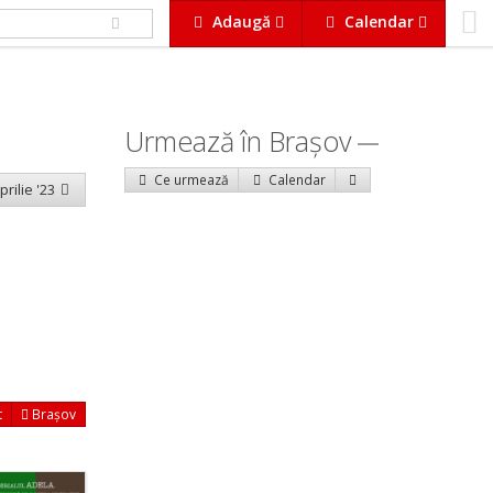
Adaugă
Calendar
Urmează în Braşov
Ce urmează
Calendar
prilie '23
t
Brașov