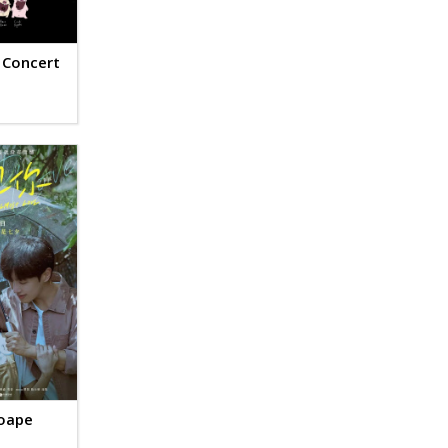
 Concert
roape