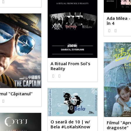
Ada Milea -
în 4
A Ritual From Sol's
Reality
lmul "Căpitanul"
O seară de 10 | w/
Filmul "Ap
Bela #LoKalsKnow
dragoste"