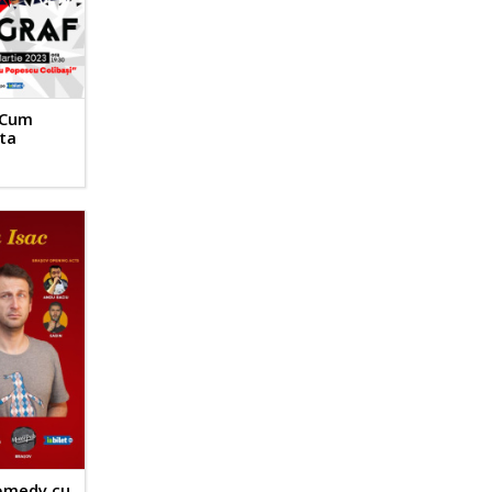
 Cum
 ta
omedy cu