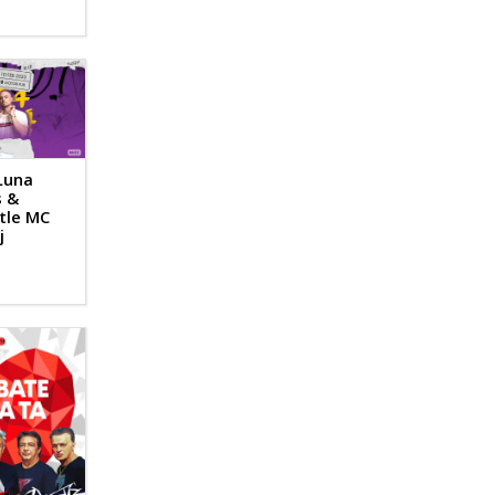
Luna
s &
ttle MC
j
u