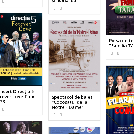
şi numai ea"
Piesa de te
"Familia Tă
ncert Direcția 5 -
rever Love Tour
Spectacol de balet
23
"Cocoșatul de la
Notre - Dame"