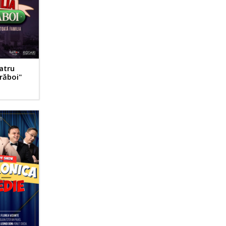
atru
răboi"