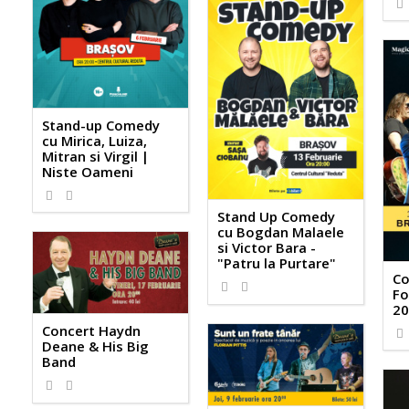
Stand-up Comedy
cu Mirica, Luiza,
Mitran si Virgil |
Niste Oameni
Stand Up Comedy
cu Bogdan Malaele
si Victor Bara -
"Patru la Purtare"
Co
Fo
20
Concert Haydn
Deane & His Big
Band