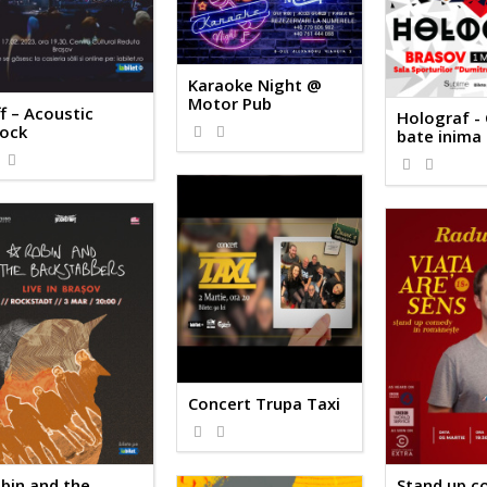
Karaoke Night @
Motor Pub
ff – Acoustic
Holograf -
ock
bate inima
Concert Trupa Taxi
Stand up c
bin and the