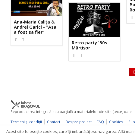
Ba
Ro
Ana-Maria Calița &
Andrei Garici - "Asa
a fost sa fie!"
Retro party '80s
Mărțișor
Reproducerea integrală sau parţială a materialelor din site (texte, date,
Termeni şi condiţii
Contact
Despre proiect
FAQ
Cookies
Publ
© 2026 iubescbrasovul.ro
Acest site foloseşte cookies, care îţi îmbunătăţesc navigarea. Află ma