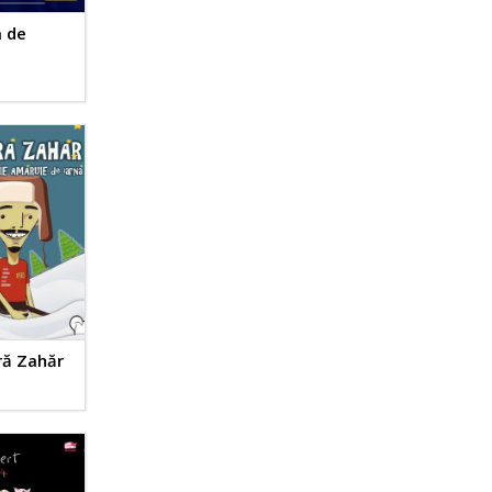
a de
ră Zahăr