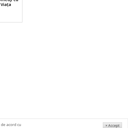
 Viața
i de acord cu
× Accept