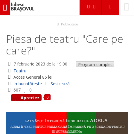
iubescbraşovul.ro
Evenimente
Teatru
Piesa de teatru "Care pe care?"
Publicitate
Piesa de teatru "Care pe
care?"
7 februarie 2023
de la 19:00
Program complet
Teatru
Acces General 85 lei
Imbunatățește
Sesizează
607
0
0
Apreciez