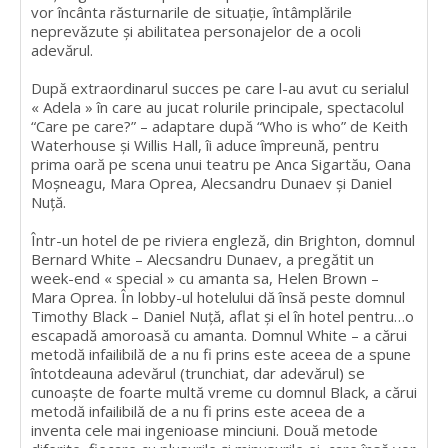
vor încânta răsturnarile de situație, întâmplările
neprevăzute și abilitatea personajelor de a ocoli
adevărul.
După extraordinarul succes pe care l-au avut cu serialul
« Adela » în care au jucat rolurile principale, spectacolul
“Care pe care?” – adaptare după “Who is who” de Keith
Waterhouse și Willis Hall, îi aduce împreună, pentru
prima oară pe scena unui teatru pe Anca Sigartău, Oana
Moșneagu, Mara Oprea, Alecsandru Dunaev și Daniel
Nuță.
Într-un hotel de pe riviera engleză, din Brighton, domnul
Bernard White – Alecsandru Dunaev, a pregătit un
week-end « special » cu amanta sa, Helen Brown –
Mara Oprea. În lobby-ul hotelului dă însă peste domnul
Timothy Black – Daniel Nuță, aflat și el în hotel pentru…o
escapadă amoroasă cu amanta. Domnul White – a cărui
metodă infailibilă de a nu fi prins este aceea de a spune
întotdeauna adevărul (trunchiat, dar adevărul) se
cunoaște de foarte multă vreme cu domnul Black, a cărui
metodă infailibilă de a nu fi prins este aceea de a
inventa cele mai ingenioase minciuni. Două metode