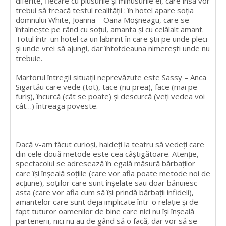
diferite, fiecare cu plusurile și minusurile ei, care însă vor
trebui să treacă testul realității : în hotel apare soția
domnului White, Joanna – Oana Moșneagu, care se
întalnește pe rând cu soțul, amanta și cu celălalt amant.
Totul într-un hotel ca un labirint în care știi pe unde pleci
și unde vrei să ajungi, dar întotdeauna nimerești unde nu
trebuie.
Martorul întregii situații neprevăzute este Sassy – Anca
Sigartău care vede (tot), tace (nu prea), face (mai pe
furiș), încurcă (cât se poate) și descurcă (veți vedea voi
cât…) întreaga poveste.
Dacă v-am făcut curioși, haideți la teatru să vedeți care
din cele două metode este cea câștigătoare. Atenție,
spectacolul se adresează în egală măsură bărbaților
care își înșeală soțiile (care vor afla poate metode noi de
acțiune), soțiilor care sunt înșelate sau doar bănuiesc
asta (care vor afla cum să își prindă bărbații infideli),
amantelor care sunt deja implicate într-o relație și de
fapt tuturor oamenilor de bine care nici nu își înșeală
partenerii, nici nu au de gând să o facă, dar vor să se