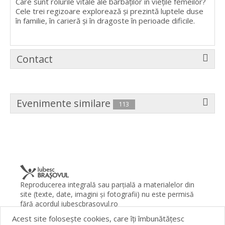
Care sunt rolurile vitale ale bărbaţilor în vieţile femeilor?
Cele trei regizoare explorează şi prezintă luptele duse
în familie, în carieră şi în dragoste în perioade dificile.
Contact
Evenimente similare
113
Reproducerea integrală sau parţială a materialelor din
site (texte, date, imagini şi fotografii) nu este permisă
fără acordul iubescbrasovul.ro
Acest site foloseşte cookies, care îţi îmbunătăţesc
Termeni şi condiţii
Contact
Despre proiect
FAQ