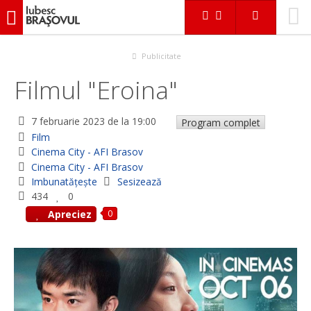
iubescbraşovul.ro
Evenimente
Film
Filmul "Eroina"
Publicitate
Filmul "Eroina"
7 februarie 2023
de la 19:00
Program complet
Film
Cinema City - AFI Brasov
Cinema City - AFI Brasov
Imbunatățește
Sesizează
434
0
0
Apreciez