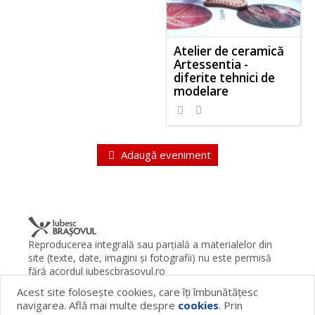
Atelier de ceramică
Artessentia -
diferite tehnici de
modelare
Adaugă eveniment
Reproducerea integrală sau parţială a materialelor din
site (texte, date, imagini şi fotografii) nu este permisă
fără acordul iubescbrasovul.ro
Acest site foloseşte cookies, care îţi îmbunătăţesc
Termeni şi condiţii
Contact
Despre proiect
FAQ
navigarea. Află mai multe despre
cookies
. Prin
Cookies
Publicitate