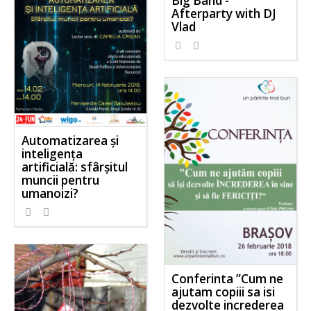
Big Band -
Afterparty with DJ
Vlad
Automatizarea şi
inteligenţa
artificială: sfârşitul
muncii pentru
umanoizi?
Conferinta ”Cum ne
ajutam copiii sa isi
dezvolte increderea