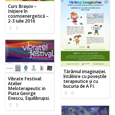
Curs Brașov –
Inițiere în
cosmoenergetică –
2-3 iulie 2016
Tărâmul imaginației.
întâlnire cu poveștile
Vibrate Festival:
terapeutice și cu
Atelier
bucuria de A FI.
Meloterapeutic in
Piata George
Enescu, Equilibrupsi.