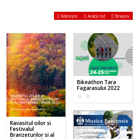
Mărește
Arată tot
Brașov
Bikeathon Tara
Fagarasului 2022
Ravasitul oilor si
Festivalul
Branzeturilor si al