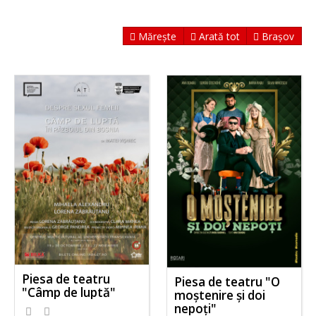
Mărește
Arată tot
Brașov
Piesa de teatru
Piesa de teatru "O
"Câmp de luptă"
moștenire și doi
nepoți"