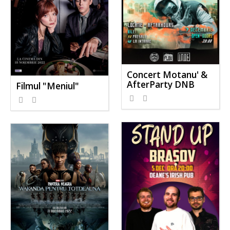
Concert Motanu' &
AfterParty DNB
Filmul "Meniul"