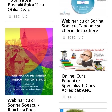
Totalitatea
Posibilităților® cu
Otilia Deac
889
0
Webinar cu dr.Sorina
Soescu. Capcane și
chei in detoxifiere
1016
0
Online. Curs
Educator
Specializat. Curs
Acreditat ANC
1103
0
Webinar cu dr.
Sorina Soescu -
Rinichi si Frici