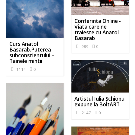
Conferinta Online -
Viata care ne
traieste cu Anatol
Basarab
Curs Anatol
989
0
Basarab.Puterea
subconstientului –
Tainele mintii
1114
0
Artistul Iulia Șchiopu
expune la BoltART
2147
0