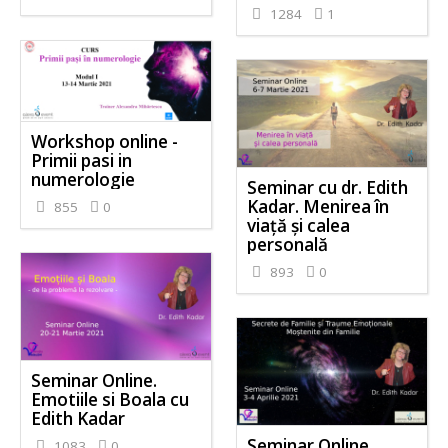
1284
1
Workshop online -
Primii pasi in
numerologie
Seminar cu dr. Edith
Kadar. Menirea în
855
0
viață și calea
personală
893
0
Seminar Online.
Emotiile si Boala cu
Edith Kadar
Seminar Online.
1083
0