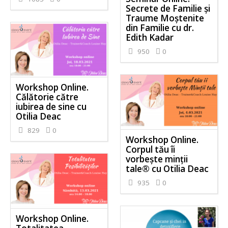
Secrete de Familie și
Traume Moștenite
din Familie cu dr.
Edith Kadar
950
0
Workshop Online.
Călătorie către
iubirea de sine cu
Otilia Deac
829
0
Workshop Online.
Corpul tău îi
vorbește minții
tale® cu Otilia Deac
935
0
Workshop Online.