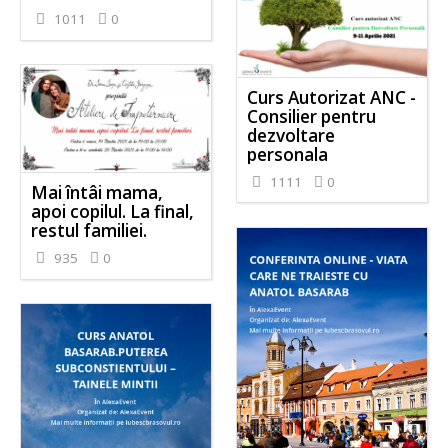
1011
0
Curs Autorizat ANC -
Consilier pentru
dezvoltare
personala
1111
0
Mai întâi mama,
apoi copilul. La final,
restul familiei.
935
0