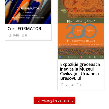
Curs FORMATOR
940
0
Expoziție grecească
inedită la Muzeul
Civilizației Urbane a
Brașovului
2394
1
Adaugă eveniment