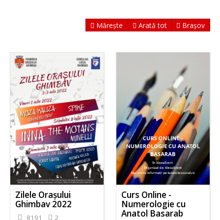
Mărește
Arată tot
Brașov
Zilele Orașului
Curs Online -
Ghimbav 2022
Numerologie cu
Anatol Basarab
8191
2