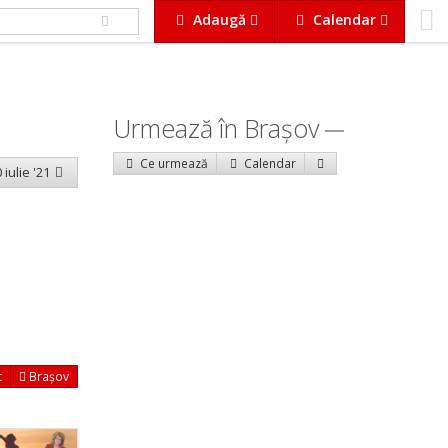
Adaugă
Calendar
Urmează în Braşov
Ce urmează
Calendar
 iulie '21
t
Brașov