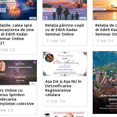
lațiile, calea spre
Relația părinte-copil
Relația de 
noașterea de sine
cu dr Edith Kadar.
dr Edith Ka
 dr.Edith Kadar.
Seminar Online
Seminar On
minar Online
1199
0
916
0
21
1224
0
Așa DA și Așa NU în
Detoxificarea
rs Online cu
Regenerativa
rius Spiridon
celulara
ndecarea
1131
0
nștiinței colective
994
0