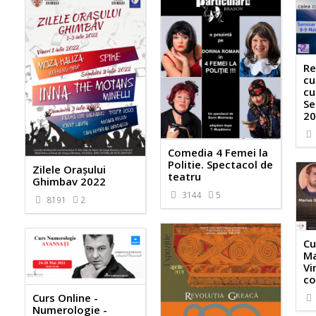
Re
cu
cu
Se
20
Comedia 4 Femei la
Politie. Spectacol de
Zilele Orașului
teatru
Ghimbav 2022
3144
5
8191
2
Cu
Ma
Vi
co
Curs Online -
Numerologie -