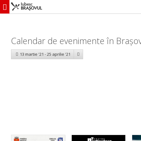
iubescbraşovul.ro
Calendar evenimente
Calendar de evenimente în Brașov: 
13 martie '21 - 25 aprilie '21