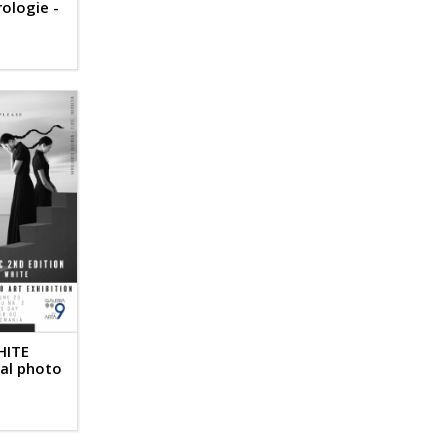
ologie -
HITE
nal photo