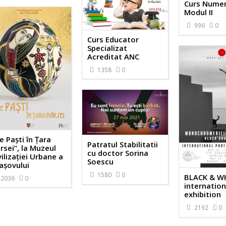
Curs Numer
Modul II
996
0
Curs Educator
Specializat
Acreditat ANC
1358
0
e Paști în Țara
Patratul Stabilitatii
rsei”, la Muzeul
cu doctor Sorina
vilizației Urbane a
Soescu
așovului
1580
0
BLACK & W
2036
0
internatio
exhibition
2192
0