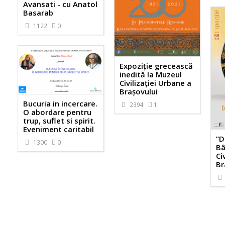
Avansati - cu Anatol
Basarab
1122
0
Expoziție grecească
inedită la Muzeul
Civilizației Urbane a
Brașovului
Bucuria in incercare.
2394
1
O abordare pentru
trup, suflet si spirit.
Eveniment caritabil
”D
1300
0
Bâ
Ci
Br