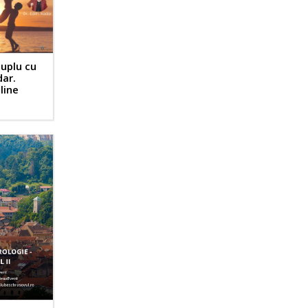
cuplu cu
dar.
line