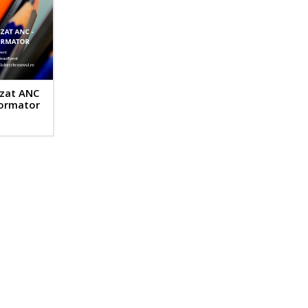
izat ANC
Formator