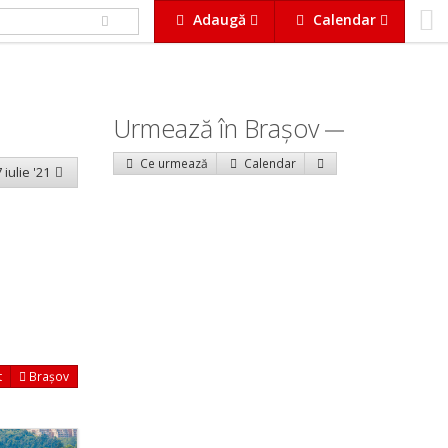
Adaugă
Calendar
Urmează în Braşov
Ce urmează
Calendar
 iulie '21
t
Brașov