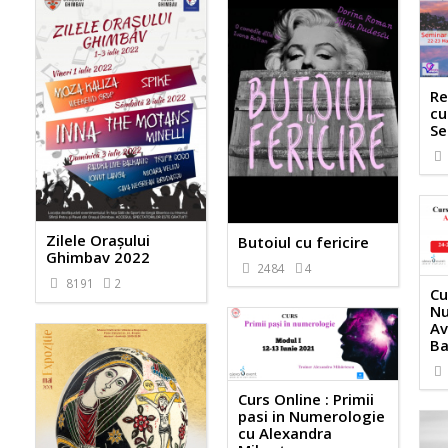
Re
cu
Se
Zilele Orașului
Butoiul cu fericire
Ghimbav 2022
2484
4
8191
2
Cu
Nu
Av
Ba
Curs Online : Primii
pasi in Numerologie
cu Alexandra