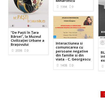
Mihartescu
1364
0
”De Paști în Țara
Bârsei”, la Muzeul
Civilizației Urbane a
Interactiunea si
Brașovului
comunicarea cu
2036
0
persoane negative
BL
din familie si din
in
viata - C. Georgescu
ex
1408
0