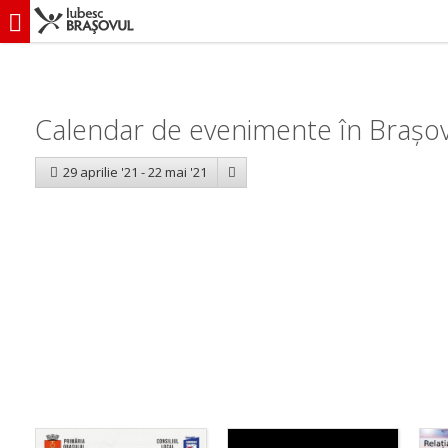
iubescbraşovul.ro
Calendar evenimente
Calendar de evenimente în Brașov:
29 aprilie '21 - 22 mai '21