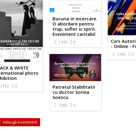
Bucuria in incercare.
O abordare pentru
trup, suflet si spirit.
Eveniment caritabil
Curs Autor
1300
0
- Online - 
1246
0
ACK & WHITE
ternational photo
hibition
2192
0
Patratul Stabilitatii
cu doctor Sorina
Soescu
1580
0
Adaugă eveniment