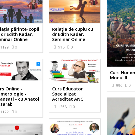
lația părinte-copil
Relația de cuplu cu
 dr Edith Kadar.
dr Edith Kadar.
minar Online
Seminar Online
1199
0
916
0
Curs Numer
Modul II
996
0
rs Online -
Curs Educator
merologie -
Specializat
ansati - cu Anatol
Acreditat ANC
sarab
1358
0
1122
0