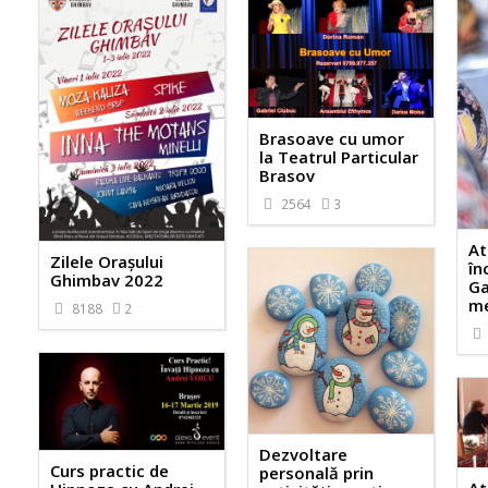
Brasoave cu umor
la Teatrul Particular
Brasov
2564
3
At
Zilele Orașului
în
Ghimbav 2022
Ga
me
8188
2
Dezvoltare
Curs practic de
personală prin