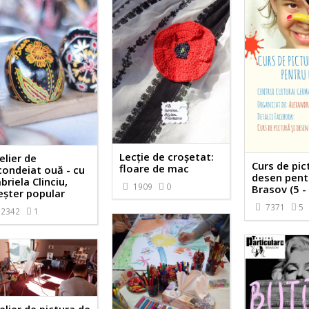
Lecție de croșetat:
elier de
Curs de pic
floare de mac
condeiat ouă - cu
desen pentr
briela Clinciu,
1909
0
Brasov (5 -
şter popular
7371
5
2342
1