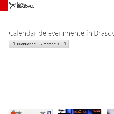
iubescbraşovul.ro
Calendar evenimente
Calendar de evenimente în Brașov:
30 ianuarie '19 - 2 martie '19