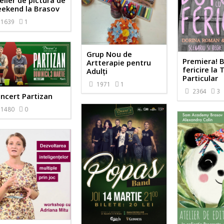
elier de pictura de
ekend la Brasov
1639
1
Grup Nou de
Premiera! B
Artterapie pentru
fericire la 
Adulți
Particular
1971
1
2364
3
ncert Partizan
1480
0