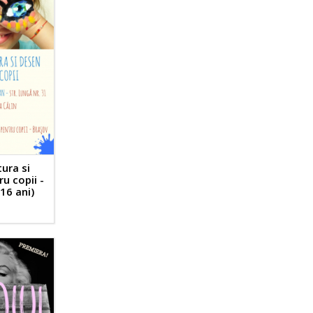
tura si
u copii -
 16 ani)