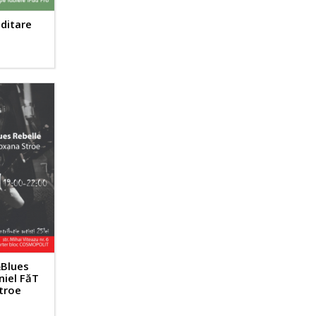
editare
Blues
niel FăT
troe