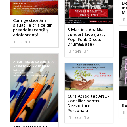
De
In
Mu
Cum gestionăm
situațiile critice din
8 Martie - AnaNia
preadolescență și
concert Live (Jazz,
adolescență
Pop, Funk Disco,
2720
0
Drum&Base)
1348
1
Curs Acreditat ANC -
Consilier pentru
Bu
Dezvoltare
Personala
1003
0