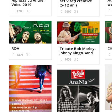
At
Hipnoza cu Andrei
activităţi creative
we
Voicu 2019
(5-12 ani)
1283
0
2499
1
Co
ROA
Tribute Bob Marley-
Johnny King&Band
1421
0
1453
0