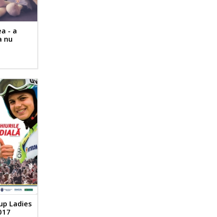
ea - a
a nu
up Ladies
017