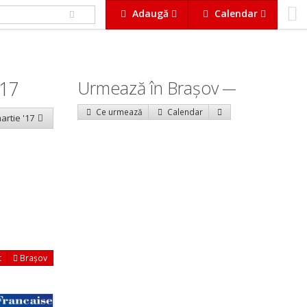
Adaugă
Calendar
017
Urmează în Braşov
Ce urmează
Calendar
artie '17
t
Brașov