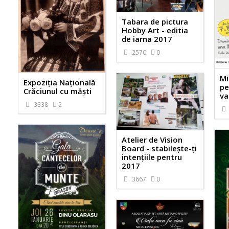
Tabara de pictura
Hobby Art - editia
de iarna 2017
2570
0
Mi
Expoziția Națională
pe
Crăciunul cu măști
va
3338
2
Atelier de Vision
Board - stabileşte-ţi
intenţiile pentru
2017
3667
0