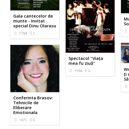
Gala cantecelor de
Mu
munte - Invitat
So
special Dinu Olarasu
1784
2
Spectacol "Viața
mea fu ziuă"
Wo
1564
0
ți
Să
Conferinta Brasov:
Tehnicile de
Eliberare
Emotionala
1671
0