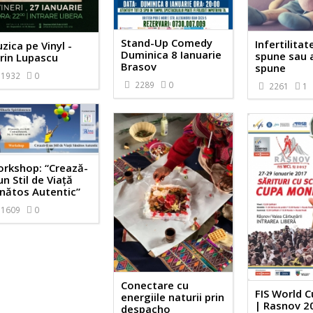
Stand-Up Comedy
Infertilitat
zica pe Vinyl -
Duminica 8 Ianuarie
spune sau 
rin Lupascu
Brasov
spune
1932
0
2289
0
2261
1
rkshop: “Crează-
 un Stil de Viață
nătos Autentic”
1609
0
Conectare cu
FIS World C
energiile naturii prin
| Rasnov 2
despacho