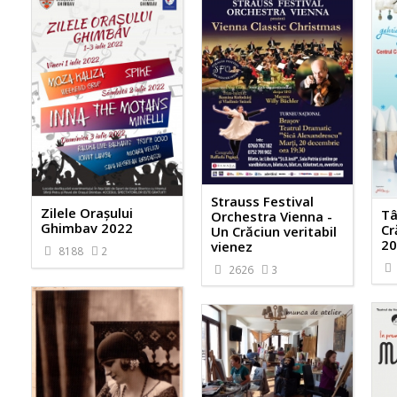
Strauss Festival
Zilele Orașului
Tâ
Orchestra Vienna -
Ghimbav 2022
Cr
Un Crăciun veritabil
20
vienez
8188
2
2626
3