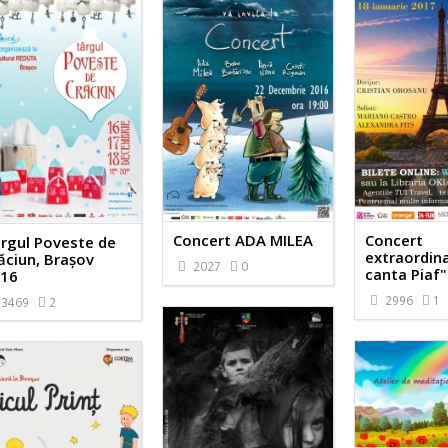
Concert ADA MILEA
Concert
rgul Poveste de
extraordina
ăciun, Brașov
2027
0
canta Piaf"
16
2996
1
3469
2