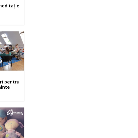
meditaţie
i pentru
minte