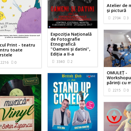
Atelier de 
şi pictură
2704
3
Expoziția Națională
de Fotografie
Etnografică
cul Print - teatru
"Oameni și datini",
ntru toate
Ediția a II-a
rstele
3340
2
2216
0
OMULEȚ -
Workshopur
părinți cu 
2215
0