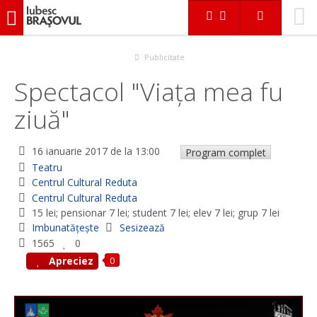
iubescbraşovul.ro
Evenimente
Teatru
Spectacol "Viața mea fu ziuă"
Publicitate
Spectacol "Viața mea fu
ziuă"
16 ianuarie 2017
de la 13:00
Program complet
Teatru
Centrul Cultural Reduta
Centrul Cultural Reduta
15 lei; pensionar 7 lei; student 7 lei; elev 7 lei; grup 7 lei
Imbunatățește
Sesizează
1565
0
0
Apreciez