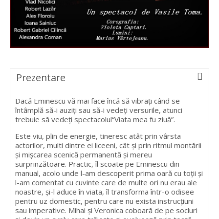
Prezentare
Dacă Eminescu vă mai face încă să vibrați când se
întâmplă să-i auziți sau să-i vedeți versurile, atunci
trebuie să vedeți spectacolul“Viata mea fu ziuă”.
Este viu, plin de energie, tineresc atât prin vârsta
actorilor, multi dintre ei liceeni, cât și prin ritmul montării
și mișcarea scenică permanentă și mereu
surprinzătoare. Practic, îl scoate pe Eminescu din
manual, acolo unde l-am descoperit prima oară cu toții și
l-am comentat cu cuvinte care de multe ori nu erau ale
noastre, și-l aduce în viata, îl transforma într-o odisee
pentru uz domestic, pentru care nu exista instrucțiuni
sau imperative. Mihai și Veronica coboară de pe socluri