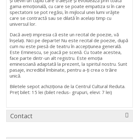
și devin un cuplu care trăiește și evoluează prin toată
gama emoțională, cu care se poate empatiza si în care
spectatorii se pot regăsi, în mijlocul unei lumi vrăjite
care se contractă sau se dilată în același timp cu
universul lor.
Dacă aveți impresia că este un recital de poezie, vă
înșelați. Nici pe departe! Nu este recital de poezie, după
cum nu este piesă de teatru în accepțiunea generală.
Este Eminescu, se joacă pe scenă. Cu toate acestea,
face parte dintr-un alt registru. Este emoția
eminesciană adaptată la prezent, la spiritul nostru. Sunt
pasaje, incredibil îmbinate, pentru a-ți crea o trăire
unică.
Biletele sepot achiziționa de la Centrul Cultural Reduta.
Preț bilet: 15 lei (bilet redus- grupuri, elevi: 7 lei)
Contact