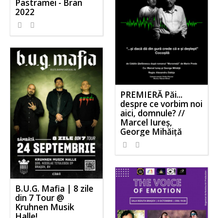
Pastramei - Bran
2022
PREMIERĂ Păi...
despre ce vorbim noi
aici, domnule? //
Marcel Iureș,
George Mihăiță
B.U.G. Mafia | 8 zile
din 7 Tour @
Kruhnen Musik
Halle!