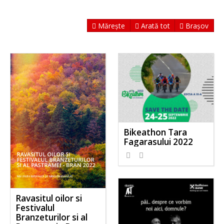
Mărește
Arată tot
Brașov
Bikeathon Tara
Fagarasului 2022
Ravasitul oilor si
Festivalul
Branzeturilor si al