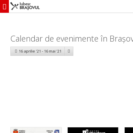
iubescbraşovul.ro
Calendar evenimente
Calendar de evenimente în Brașov:
16 aprilie '21 - 16 mai '21