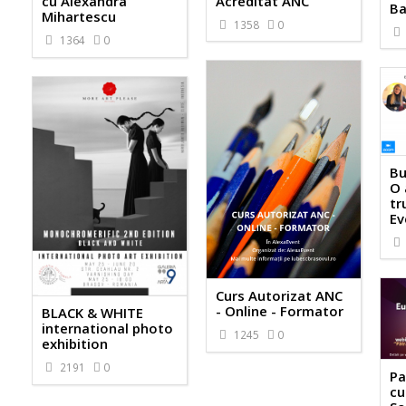
Acreditat ANC
cu Alexandra
Ba
Mihartescu
1358
0
1364
0
Bu
O 
tr
Ev
Curs Autorizat ANC
- Online - Formator
BLACK & WHITE
international photo
1245
0
exhibition
2191
0
Pa
cu