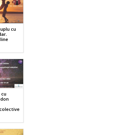
cuplu cu
dar.
line
 cu
idon
 colective