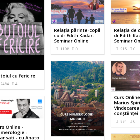
Relația părinte-copil
Relația de 
cu dr Edith Kadar.
dr Edith Ka
Seminar Online
Seminar On
1198
0
915
0
toiul cu fericire
2484
4
Curs Online
Marius Spir
Vindecarea
conștiinței
994
0
rs Online -
merologie -
ansati - cu Anatol