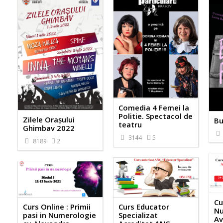
Comedia 4 Femei la
Politie. Spectacol de
Zilele Orașului
Bu
teatru
Ghimbav 2022
3144
5
8189
2
Cu
Curs Educator
Curs Online : Primii
Nu
Specializat
pasi in Numerologie
Av