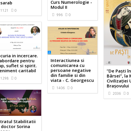
Curs Numerologie -
sarab
Modul II
1121
0
996
0
curia in incercare.
Interactiunea si
abordare pentru
comunicarea cu
up, suflet si spirit.
persoane negative
eniment caritabil
”De Paști î
din familie si din
Bârsei”, la
1298
0
viata - C. Georgescu
Civilizației
Brașovului
1406
0
2036
0
tratul Stabilitatii
 doctor Sorina