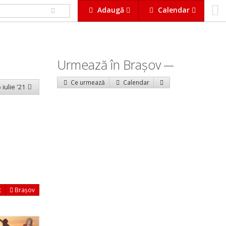
Adaugă
Calendar
Urmează în Braşov
Ce urmează
Calendar
 iulie '21
t
Brașov