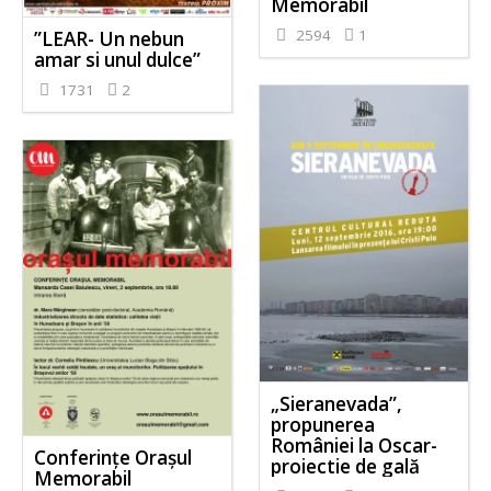
Memorabil
2594
1
”LEAR- Un nebun
amar si unul dulce”
1731
2
„Sieranevada”,
propunerea
României la Oscar-
Conferințe Orașul
proiectie de gală
Memorabil