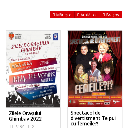
Mărește
Arată tot
Brașov
Spectacol de
Zilele Orașului
divertisment Te pui
Ghimbav 2022
cu femeile?!
8190
2