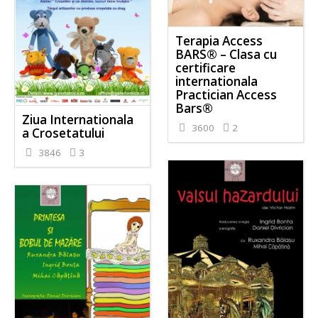
Terapia Access
BARS® – Clasa cu
certificare
internationala
Practician Access
Bars®
Ziua Internationala
3600
2
a Crosetatului
3846
3