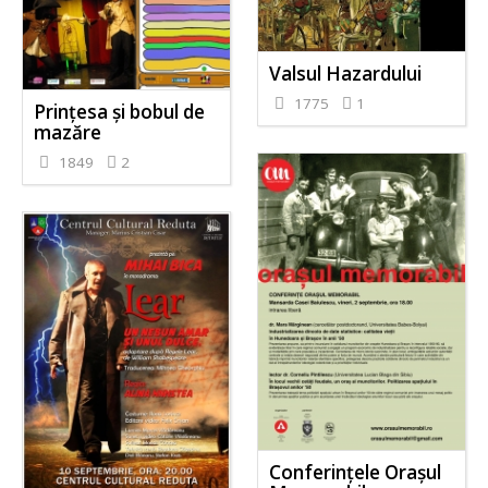
Valsul Hazardului
1775
1
Prințesa și bobul de
mazăre
1849
2
Conferinţele Oraşul