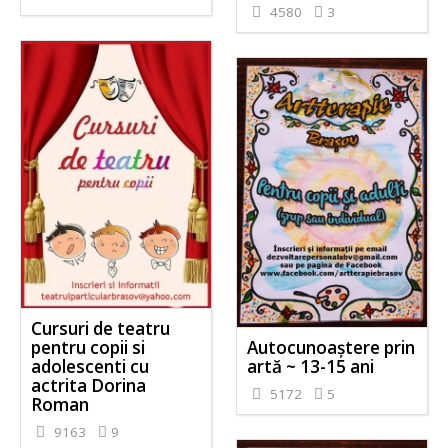
4580
3
Cursuri de teatru
Autocunoaştere prin
pentru copii si
artă ~ 13-15 ani
adolescenti cu
actrita Dorina
5172
5
Roman
9163
9