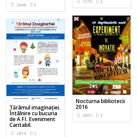
1575
2
2048
0
Nocturna bibliotecii
2016
Tărâmul imaginației.
Întâlnire cu bucuria
2851
3
de A FI. Eveniment
Caritabil.
2814
2