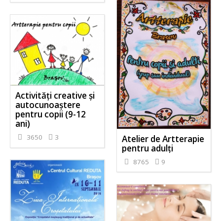
Activităţi creative şi
autocunoaştere
pentru copii (9-12
ani)
3650
3
Atelier de Artterapie
pentru adulţi
8765
9