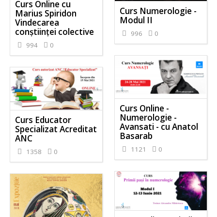
Curs Online cu
Curs Numerologie -
Marius Spiridon
Modul II
Vindecarea
conștiinței colective
996
0
994
0
Curs Online -
Numerologie -
Curs Educator
Avansati - cu Anatol
Specializat Acreditat
Basarab
ANC
1121
0
1358
0