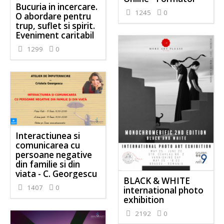
Bucuria in incercare.
1245
0
O abordare pentru
trup, suflet si spirit.
Eveniment caritabil
1299
0
Interactiunea si
comunicarea cu
persoane negative
din familie si din
viata - C. Georgescu
BLACK & WHITE
1407
0
international photo
exhibition
2192
0