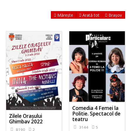
Mărește
Arată tot
Brașov
Comedia 4 Femei la
Politie. Spectacol de
Zilele Orașului
teatru
Ghimbav 2022
3144
5
8190
2