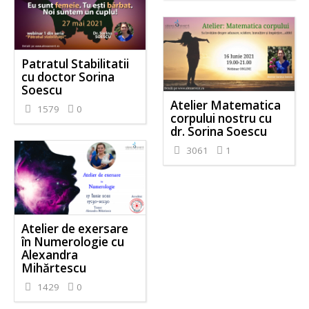
Patratul Stabilitatii
cu doctor Sorina
Soescu
Atelier Matematica
1579
0
corpului nostru cu
dr. Sorina Soescu
3061
1
Atelier de exersare
în Numerologie cu
Alexandra
Mihărtescu
1429
0