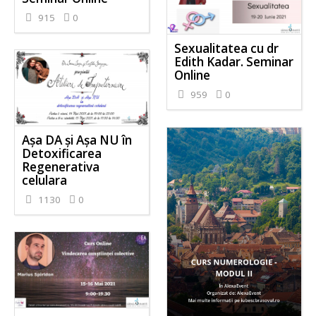
915
0
Sexualitatea cu dr
Edith Kadar. Seminar
Online
959
0
Așa DA și Așa NU în
Detoxificarea
Regenerativa
celulara
1130
0