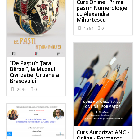
Curs Online : Primii
pasi in Numerologie
cu Alexandra
Mihartescu
1364
0
”De Paști în Țara
Bârsei”, la Muzeul
Civilizației Urbane a
Brașovului
2036
0
Curs Autorizat ANC -
Online - Formator