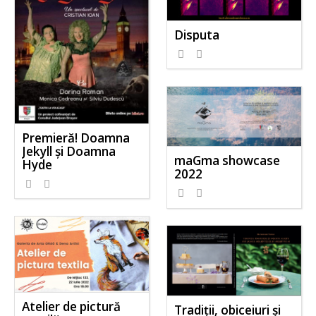
Disputa
Premieră! Doamna
Jekyll și Doamna
maGma showcase
Hyde
2022
Atelier de pictură
Tradiții, obiceiuri și