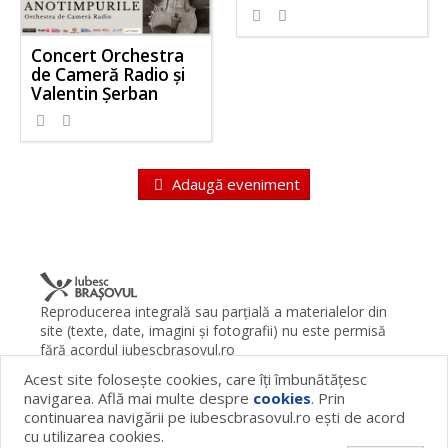
Concert Orchestra
de Cameră Radio și
Valentin Șerban
Adaugă eveniment
Reproducerea integrală sau parţială a materialelor din
site (texte, date, imagini şi fotografii) nu este permisă
fără acordul iubescbrasovul.ro
Acest site foloseşte cookies, care îţi îmbunătăţesc
Termeni şi condiţii
Contact
Despre proiect
FAQ
navigarea. Află mai multe despre
cookies
. Prin
Cookies
Publicitate
continuarea navigării pe iubescbrasovul.ro eşti de acord
© 2026 iubescbrasovul.ro
cu utilizarea cookies.