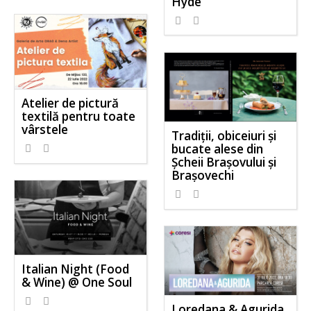
Hyde
Atelier de pictură
textilă pentru toate
vârstele
Tradiții, obiceiuri și
bucate alese din
Șcheii Brașovului și
Brașovechi
Italian Night (Food
& Wine) @ One Soul
Loredana & Agurida,