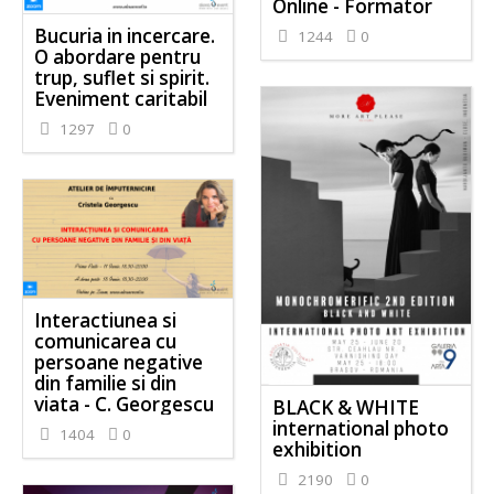
Online - Formator
Bucuria in incercare.
1244
0
O abordare pentru
trup, suflet si spirit.
Eveniment caritabil
1297
0
Interactiunea si
comunicarea cu
persoane negative
din familie si din
viata - C. Georgescu
BLACK & WHITE
international photo
1404
0
exhibition
2190
0