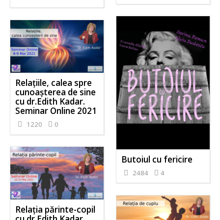
Relațiile, calea spre
cunoașterea de sine
cu dr.Edith Kadar.
Seminar Online 2021
1220
0
Butoiul cu fericire
2484
4
Relația părinte-copil
cu dr Edith Kadar.