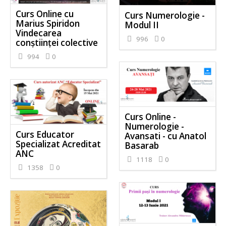
Curs Online cu
Curs Numerologie -
Marius Spiridon
Modul II
Vindecarea
996
0
conștiinței colective
994
0
Curs Online -
Numerologie -
Curs Educator
Avansati - cu Anatol
Specializat Acreditat
Basarab
ANC
1118
0
1358
0