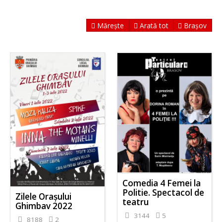
Mărește
Arată tot
Brașov
Comedia 4 Femei la
Politie. Spectacol de
Zilele Orașului
teatru
Ghimbav 2022
3144
5
8188
2