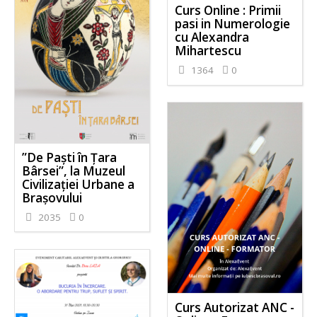
Curs Online : Primii
pasi in Numerologie
cu Alexandra
Mihartescu
1364
0
”De Paști în Țara
Bârsei”, la Muzeul
Civilizației Urbane a
Brașovului
2035
0
Curs Autorizat ANC -