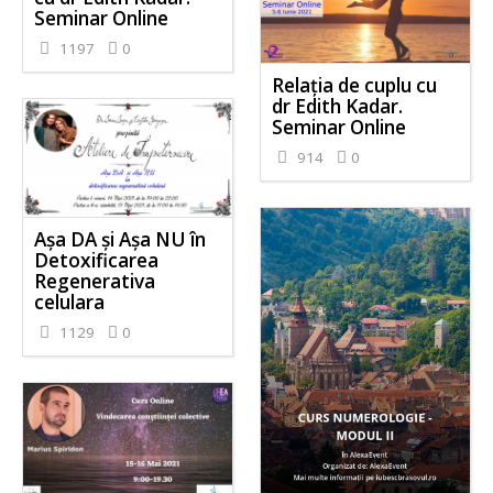
Seminar Online
1197
0
Relația de cuplu cu
dr Edith Kadar.
Seminar Online
914
0
Așa DA și Așa NU în
Detoxificarea
Regenerativa
celulara
1129
0