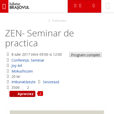
iubescbraşovul.ro
Evenimente
Conferinţă, Seminar
ZEN- Seminar de practica
Publicitate
ZEN- Seminar de
practica
8 iulie 2017
intre 09:00 si 12:00
Program complet
Conferinţă, Seminar
Joy Art
Mokushozen
20 lei
Imbunatățește
Sesizează
3506
2
2
Apreciez