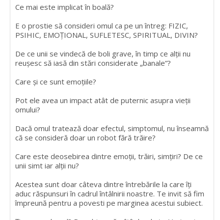
Ce mai este implicat în boală?
E o prostie să consideri omul ca pe un întreg: FIZIC,
PSIHIC, EMOȚIONAL, SUFLETESC, SPIRITUAL, DIVIN?
De ce unii se vindecă de boli grave, în timp ce alții nu
reușesc să iasă din stări considerate „banale”?
Care și ce sunt emoțiile?
Pot ele avea un impact atât de puternic asupra vieții
omului?
Dacă omul tratează doar efectul, simptomul, nu înseamnă
că se consideră doar un robot fără trăire?
Care este deosebirea dintre emoții, trăiri, simțiri? De ce
unii simt iar alții nu?
Acestea sunt doar câteva dintre întrebările la care îți
aduc răspunsuri în cadrul întâlnirii noastre. Te invit să fim
împreună pentru a povesti pe marginea acestui subiect.