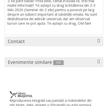
Ți se pare banal? Prea bine, rămâi în boala ta. Vrei mai
multe informații? Te aștept cu drag la întâlnirea din 2-3
MAI 2020 (Seminar de 2 zile) pentru a povesti pe larg
despre un subiect important al sănătății omului. Nu sunt
deținătoarea de adevăr universal, dar am observat
lucruri care te pot ajuta. Te aștept cu drag, OM fain!
Contact
Evenimente similare
349
Reproducerea integrală sau parţială a materialelor din
site (texte, date, imagini şi fotografii) nu este permisă