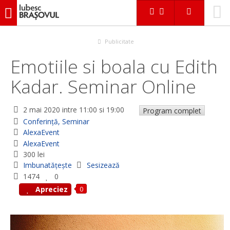
iubescbraşovul.ro
Evenimente
Conferinţă, Seminar
Emotiile si boala cu Edith Kadar. Seminar Online
Publicitate
Emotiile si boala cu Edith
Kadar. Seminar Online
2 mai 2020
intre 11:00 si 19:00
Program complet
Conferinţă, Seminar
AlexaEvent
AlexaEvent
300 lei
Imbunatățește
Sesizează
1474
0
0
Apreciez