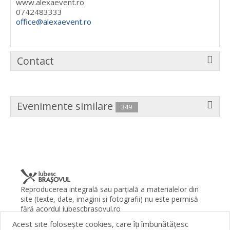
www.alexaevent.ro
0742483333
office@alexaevent.ro
Contact
Evenimente similare
349
Reproducerea integrală sau parţială a materialelor din
site (texte, date, imagini şi fotografii) nu este permisă
fără acordul iubescbrasovul.ro
Acest site foloseşte cookies, care îţi îmbunătăţesc
Termeni şi condiţii
Contact
Despre proiect
FAQ