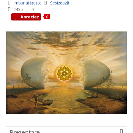
Imbunatățește
Sesizează
2435
0
0
Apreciez
Prezentare