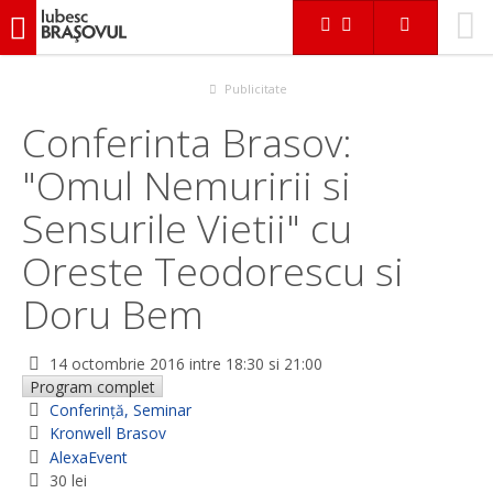
iubescbraşovul.ro
Evenimente
Conferinţă, Seminar
Conferinta Brasov: "Omul Nemuririi si Sensurile Vietii" cu
Oreste Teodorescu si Doru Bem
Publicitate
Conferinta Brasov:
"Omul Nemuririi si
Sensurile Vietii" cu
Oreste Teodorescu si
Doru Bem
14 octombrie 2016
intre 18:30 si 21:00
Program complet
Conferinţă, Seminar
Kronwell Brasov
AlexaEvent
30 lei