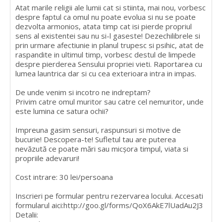
Atat marile religii ale lumii cat si stiinta, mai nou, vorbesc
despre faptul ca omul nu poate evolua si nu se poate
dezvolta armonios, atata timp cat isi pierde propriul
sens al existentei sau nu si-l gaseste! Dezechilibrele si
prin urmare afectiunie in planul trupesc si psihic, atat de
raspandite in ultimul timp, vorbesc destul de limpede
despre pierderea Sensului propriei vieti. Raportarea cu
lumea launtrica dar si cu cea exterioara intra in impas.
De unde venim si incotro ne indreptam?
Privim catre omul muritor sau catre cel nemuritor, unde
este lumina ce satura ochii?
Impreuna gasim sensuri, raspunsuri si motive de
bucurie! Descopera-te! Sufletul tau are puterea
nevăzută ce poate mări sau micșora timpul, viata si
propriile adevaruri!
Cost intrare: 30 lei/persoana
Inscrieri pe formular pentru rezervarea locului. Accesati
formularul aici:http://goo.gl/forms/QoX6AkE7lUadAu2J3
Detalii: