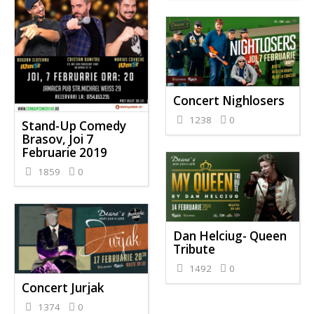
Concert Nighlosers
1238
0
Stand-Up Comedy
Brasov, Joi 7
Februarie 2019
1859
0
Dan Helciug- Queen
Tribute
1492
0
Concert Jurjak
1374
0