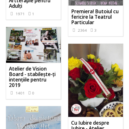
Artterapie pentru
Adulți
Premiera! Butoiul cu
1971
1
fericire la Teatrul
Particular
2364
3
Atelier de Vision
Board - stabileşte-ţi
intenţiile pentru
2019
1401
0
Cu Iubire despre
Iubire - Atelier