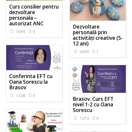
Curs consilier pentru
dezvoltare
personala –
autorizat ANC
Dezvoltare
personală prin
1095
0
activităţi creative (5-
12 ani)
2499
1
Conferinta EFT cu
Oana Sorescu la
Brasov
1238
0
Brasov. Curs EFT
nivel 1-2 cu Oana
Sorescu
1273
0