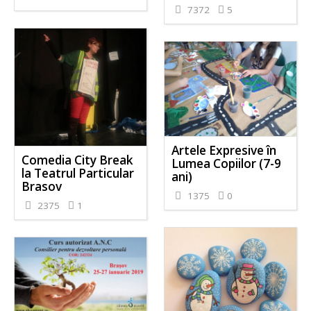
7372
5
Artele Expresive în
Comedia City Break
Lumea Copiilor (7-9
la Teatrul Particular
ani)
Brasov
1375
0
2375
1