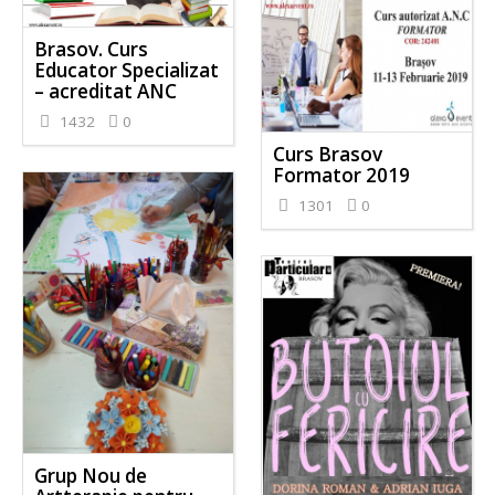
Brasov. Curs
Educator Specializat
– acreditat ANC
1432
0
Curs Brasov
Formator 2019
1301
0
Grup Nou de