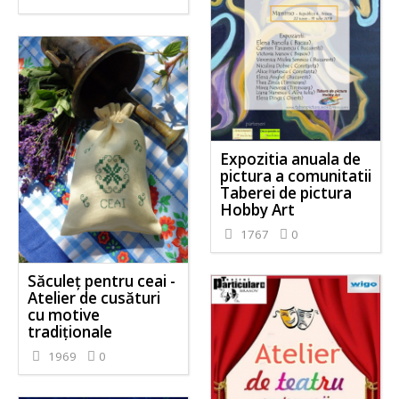
Expozitia anuala de
pictura a comunitatii
Taberei de pictura
Hobby Art
1767
0
Săculeț pentru ceai -
Atelier de cusături
cu motive
tradiționale
1969
0