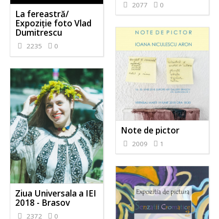
2077
0
La fereastră/
Expoziție foto Vlad
Dumitrescu
2235
0
Note de pictor
2009
1
Ziua Universala a IEI
2018 - Brasov
2372
0