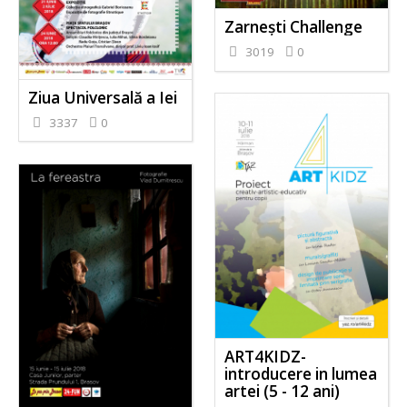
Zarnești Challenge
3019
0
Ziua Universală a Iei
3337
0
ART4KIDZ-
introducere in lumea
artei (5 - 12 ani)