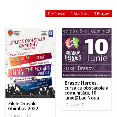
Mărește
Arată tot
Brașov
Brasov Heroes,
cursa cu obstacole a
comunității, 10
iunie@Lac Noua
Zilele Orașului
2232
0
Ghimbav 2022
8189
2