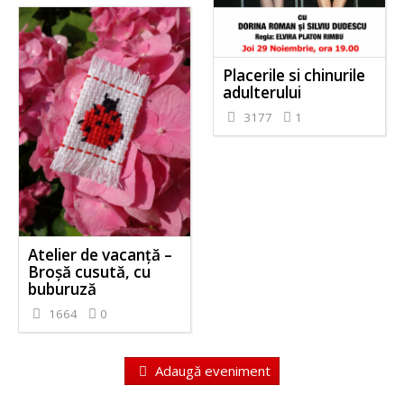
Placerile si chinurile
adulterului
3177
1
Atelier de vacanță –
Broșă cusută, cu
buburuză
1664
0
Adaugă eveniment