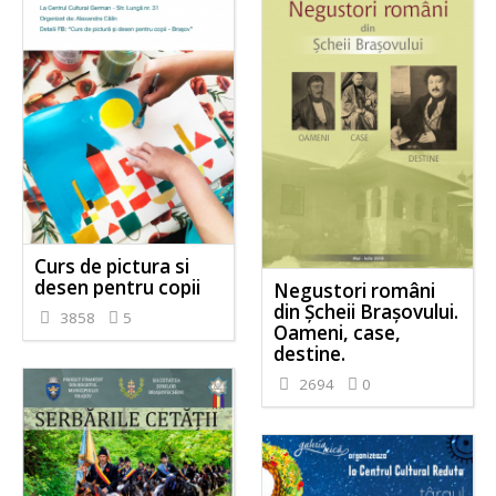
Curs de pictura si
desen pentru copii
Negustori români
din Șcheii Brașovului.
3858
5
Oameni, case,
destine.
2694
0