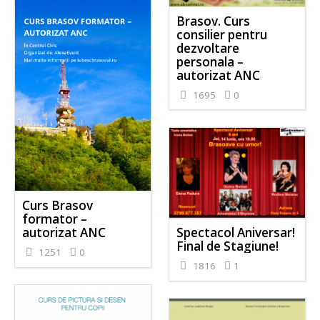
Brasov. Curs
consilier pentru
dezvoltare
personala –
autorizat ANC
1695
0
Curs Brasov
formator –
Spectacol Aniversar!
autorizat ANC
Final de Stagiune!
1251
0
1816
1